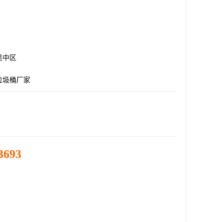
吴中区
垃圾桶厂家
3693