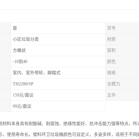
是
货号
小区垃圾分类
材质
方桶状
容积
-10到40
颜色
室内、室外带轮、脚踏式
规格
TH2280/SP
合模力
159元/面议
五件
99元/面议
因材料本身具有耐酸碱、耐腐蚀、绝缘性能好、抗冲击能力强等特点，所
形，使用寿命长。塑料环卫垃圾桶颜色可自定义，多姿多样，适用于不同