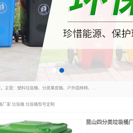
苏州多麦公共设施有限公司是一家苏州垃圾桶厂家，主营：塑料垃圾桶、分类果皮箱、户外园林椅、保安岗亭等产品厂家。全国统一热线电话：17105580222。公司组建完善的团队。设计人员，能根据客户要求，提供适合的设计方案，来满足客户的需求。
桶厂家 垃圾桶 垃圾桶型号定制
昆山四分类垃圾桶厂