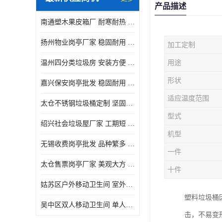
产品描述
南通塑木果皮箱厂 耐寒耐热 设计美观简洁
扬州物业岗亭厂家 稳固耐用 适用多场合
加工定制
温州四分类垃圾房 安装方便 可移动位置且方便
用途
形状
嘉兴保安岗亭批发 稳固耐用 使用价值高
适应温度范围
太仓不锈钢垃圾桶定制 坚固耐用 绝缘性能好
型式
绍兴社会垃圾屋厂家 工期短 便于居民集中投放
机型
无锡收费岗亭批发 品种繁多 适用多场合
一件
太仓售票岗亭厂家 美观大方 使用寿命长
十件
姑苏区户外移动卫生间 室外临时单人厕所供应厂家
塑料垃圾桶
吴中区双人移动卫生间 单人厕所供应厂家
击，不易变