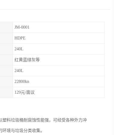
JM-0001
HDPE
240L
红黄蓝绿灰等
240L
22800kn
129元/面议
以塑料垃圾桶耐腐蚀性能强，可经受各种外力冲
的环境与垃圾分类收集。