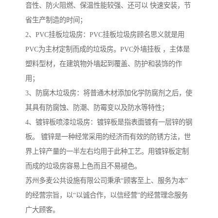
音性、防火阻燃、保温性能较强、还可以 快速安装，节
省生产制造的时间；
2、PVC挂板垃圾房：PVC挂板垃圾房顾名思义就是用
PVC为主材定制而成的垃圾房。PVC外墙挂板 ，主体是
塑料型材，在建筑物外墙起到覆盖、防护和装饰的作
用；
3、防腐木垃圾房：将普通木材添加化学防腐剂之后，使
其具有防腐蚀、防潮、防霉变以及防水等特性；
4、镀锌板喷漆垃圾房：镀锌板是指表面镀有一层锌的钢
板。 镀锌是一种经常采用的经济而有效的防锈方法，世
界上锌产量的一半左右均用于此种工艺。用镀锌板定制
而成的垃圾房容易上色而且不易褪色。
苏州多麦公共设施有限公司秉承“顾客至上、服务为本”
的经营宗旨，以“以诚合作，以信经营”的经营理念服务
广大顾客。