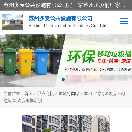
苏州多麦公共设施有限公司是一家苏州垃圾桶厂家，主营：塑料垃圾桶、分类果皮箱、户外园林椅、保安岗亭等产品厂家。全国统一热线电话：17105580222。公司组建完善的团队。设计人员，能根据客户要求，提供适合的设计方案，来满足客户的需求。
苏州多麦公共设施有限公司
Suzhou Duomai Public Facilities Co., Ltd.
办公室脚踩垃圾桶
保安岗亭
分类果皮箱
公园椅
垃圾分类房
塑料垃圾桶
当前位置：
首页
>
供应商机
>
垃圾分类房
> 常州不锈钢垃圾房公司
防疫岗亭
吸烟岗亭
垃圾亭 欢迎来样定制
移动厕所