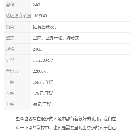
容积
240L
适应温度范围
-10到40
颜色
红黄蓝绿灰等
型式
室内、室外带轮、脚踏式
规格
240L
机型
TH2280/SP
合模力
22800kn
一件
159元/面议
五件
129元/面议
十件
99元/面议
塑料垃圾桶在很多的环境中都有着很好的使用，我们在
对于环境的掌握中，也还是需要呈现出更多的对于自己