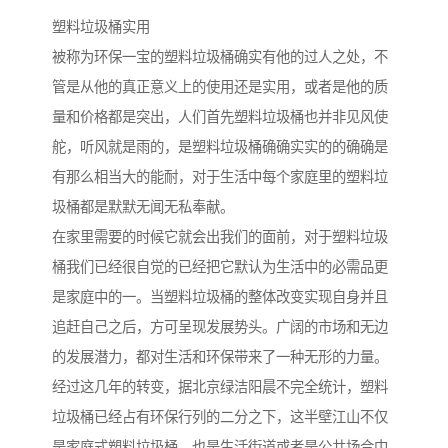
塑料垃圾桶实用
被称为环保一宝的塑料垃圾桶确实有他的过人之处，不
管是从他的真正意义上的使用还是实用，或者是他的质
量和价格都是突出，人们首先塑料垃圾桶也并非见风使
舵，听风就是雨的，是塑料垃圾桶确确实实的的确确是
有那么相当大的能耐，对于生活中每个家庭里的塑料垃
圾桶都是默默无闻无私奉献。
在家里需要的时候它就会出我们的面前，对于塑料垃圾
桶我们已经很自觉的已经把它默认为生活中的必需品更
是家庭中的一。当塑料垃圾桶的整体改变实现自身并且
追赶自己之后，方可呈现发展势头。广阔的市场和无边
的发展潜力，都对生活和环保带来了一种无形的力量。
经过这几年的转变，据北京绿洁阳晨不完全统计，塑料
垃圾桶已经占有环保行列的二分之下，这半壁江山不仅
是家庭式塑料垃圾桶，也是生活街道或者是公共场合中