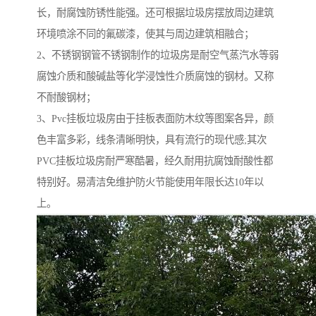
长，耐腐蚀防锈性能强。还可根据垃圾房摆放周边建筑
环境喷涂不同的氟碳漆，使其与周边建筑相融合；
2、不锈钢钢管不锈钢制作的垃圾房是耐空气蒸汽水等弱
腐蚀介质和酸碱盐等化学浸蚀性介质腐蚀的钢材。又称
不耐酸钢材；
3、Pvc挂板垃圾房由于挂板表面防木纹等图案各异，颜
色丰富多彩，线条清晰明快，具有流行的现代感;其次
PVC挂板垃圾房耐严寒酷暑，经久耐用抗腐蚀耐酸性都
特别好。易清洁免维护防火节能使用年限长达10年以
上。