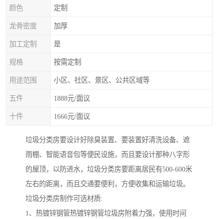
颜色
定制
龙骨密度
加厚
加工定制
是
规格
按需定制
用途范围
小区、社区、景区、公共区域等
五件
1888元/面议
十件
1666元/面议
垃圾分类房要设计好除臭装置、要装置好清洗设备、遮
雨棚、智能语音包等便民设施，而且要设计那种八字形
的屋顶，以防进水，垃圾分类房要距离居民有500-600米
左右的距离，而且交通要便利，方便收集和运输垃圾。
垃圾分类房制作可选材质:
1、热镀锌钢管热镀锌钢管垃圾房附着力强，使用时间