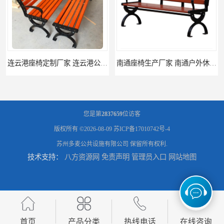
南通座椅生产厂家 南通户外休闲椅制品厂 南通公园座椅定制价格
南通塑料垃圾桶生产厂家 南通塑料分类垃圾桶定做 南通小区垃圾桶批发价格
您是第
2837659
位访客
版权所有 ©2026-08-09
苏ICP备17010742号-4
苏州多麦公共设施有限公司
保留所有权利.
技术支持：
八方资源网
免责声明
管理员入口
网站地图
连云港分类垃圾桶生产厂 连云港塑料垃圾桶 制品厂 连云港景区垃圾桶定做
连云港垃圾收集房生产厂家 连云港分类垃圾房定做 连云港不锈钢垃圾屋制品厂
首页
产品分类
热线电话
在线咨询