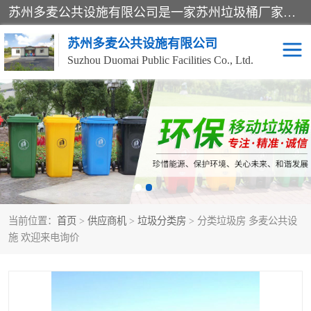
苏州多麦公共设施有限公司是一家苏州垃圾桶厂家，主营：塑料垃圾桶、分类果皮箱、户外园林椅、保安岗亭等产品厂家。全国统一热线电话：17105580222。公司组建完善的团队。设计人员，能根据客户要求，提供适合的设计方案，来满足客户的需求。
苏州多麦公共设施有限公司
Suzhou Duomai Public Facilities Co., Ltd.
办公室脚踩垃圾桶
保安岗亭
分类果皮箱
公园椅
垃圾分类房
塑料垃圾桶
当前位置：
首页
>
供应商机
>
垃圾分类房
> 分类垃圾房 多麦公共设
防疫岗亭
吸烟岗亭
施 欢迎来电询价
移动厕所