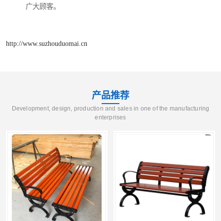
广大顾客。
http://www.suzhouduomai.cn
产品推荐
Development, design, production and sales in one of the manufacturing
enterprises