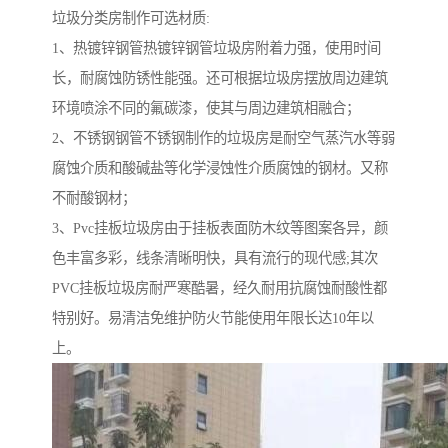
垃圾分类房制作可选材质:
1、热镀锌钢管热镀锌钢管垃圾房附着力强，使用时间
长，耐腐蚀防锈性能强。还可根据垃圾房摆放周边建筑
环境喷涂不同的氟碳漆，使其与周边建筑相融合；
2、不锈钢钢管不锈钢制作的垃圾房是耐空气蒸汽水等弱
腐蚀介质和酸碱盐等化学浸蚀性介质腐蚀的钢材。又称
不耐酸钢材；
3、Pvc挂板垃圾房由于挂板表面防木纹等图案各异，颜
色丰富多彩，线条清晰明快，具有流行的现代感;其次
PVC挂板垃圾房耐严寒酷暑，经久耐用抗腐蚀耐酸性都
特别好。易清洁免维护防火节能使用年限长达10年以
上。