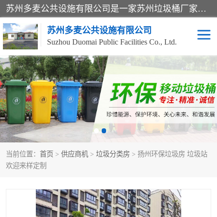
苏州多麦公共设施有限公司是一家苏州垃圾桶厂家，主营：塑料垃圾桶、分类果皮箱、户外园林椅、保安岗亭等产品厂家。全国统一热线电话：17105580222。公司组建完善的团队。设计人员，能根据客户要求，提供适合的设计方案，来满足客户的需求。
苏州多麦公共设施有限公司
Suzhou Duomai Public Facilities Co., Ltd.
办公室脚踩垃圾桶
保安岗亭
分类果皮箱
公园椅
垃圾分类房
塑料垃圾桶
当前位置：
首页
>
供应商机
>
垃圾分类房
> 扬州环保垃圾房 垃圾站
防疫岗亭
吸烟岗亭
欢迎来样定制
移动厕所