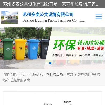
苏州多麦公共设施有限公司是一家苏州垃圾桶厂家，主营：塑料垃圾桶、分类果皮箱、户外园林椅、保安岗亭等产品厂家。全国统一热线电话：17105580222。公司组建完善的团队。设计人员，能根据客户要求，提供适合的设计方案，来满足客户的需求。
苏州多麦公共设施有限公司
Suzhou Duomai Public Facilities Co., Ltd.
办公室脚踩垃圾桶
保安岗亭
分类果皮箱
公园椅
垃圾分类房
塑料垃圾桶
当前位置：
首页
>
供应商机
>
塑料垃圾桶
> 常熟移动垃圾桶型号 垃
防疫岗亭
吸烟岗亭
圾亭 垃圾桶服务商
移动厕所