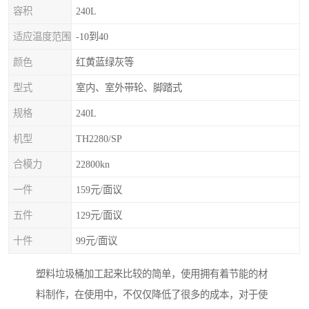
容积
240L
适应温度范围
-10到40
颜色
红黄蓝绿灰等
型式
室内、室外带轮、脚踏式
规格
240L
机型
TH2280/SP
合模力
22800kn
一件
159元/面议
五件
129元/面议
十件
99元/面议
塑料垃圾桶加工起来比较的简单，使用拥有着节能的材
料制作，在使用中，不仅仅降低了很多的成本，对于使