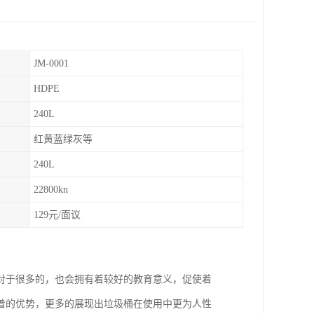
JM-0001
HDPE
240L
红黄蓝绿灰等
240L
22800kn
129元/面议
对于很多的，也会拥有着较好的教育意义，促使着
着的优势，更多的展现出垃圾桶在使用中更为人性