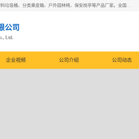
苏州多麦公共设施有限公司是一家苏州垃圾桶厂家，主营：塑料垃圾桶、分类果皮箱、户外园林椅、保安岗亭等产品厂家。全国统一热线电话：17105580222。公司组建完善的团队。设计人员，能根据客户要求，提供适合的设计方案，来满足客户的需求。
限公司
., Ltd.
企业视频
公司介绍
公司动态