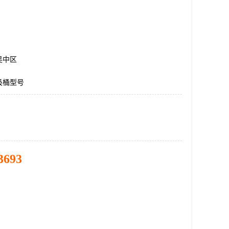
吴中区
圾桶型号
3693