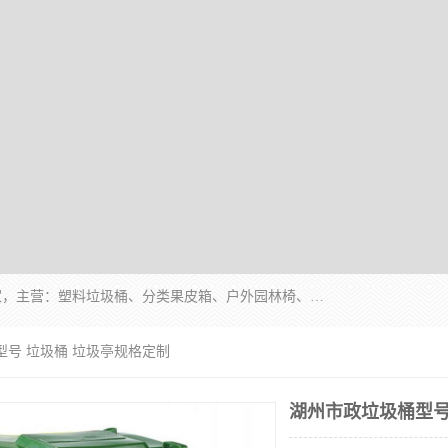
苏州多麦公共设施有限公司是一家苏州垃圾桶厂家，主营：塑料垃圾桶、分类果皮箱、户外园林椅、保安岗亭等产品厂家。全国统一热线电话：17105580222。公司组建完善的团队。设计人员，能根据客户要求，提供适合的设计方案，来满足客户的需求。
型号 垃圾桶 垃圾亭规格定制
湖州市政垃圾桶型号