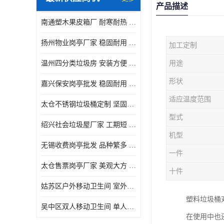
产品描述
南通塑木果皮箱厂 耐寒耐热 设计美观简洁
扬州物业岗亭厂家 稳固耐用 适用多场合
加工定制
温州四分类垃圾房 安装方便 可移动位置且方便
用途
形状
嘉兴保安岗亭批发 稳固耐用 使用价值高
适应温度范围
太仓不锈钢垃圾桶定制 坚固耐用 绝缘性能好
型式
绍兴社会垃圾屋厂家 工期短 便于居民集中投放
机型
无锡收费岗亭批发 品种繁多 适用多场合
一件
太仓售票岗亭厂家 美观大方 使用寿命长
十件
姑苏区户外移动卫生间 室外临时单人厕所供应厂家
塑料垃圾桶
吴中区双人移动卫生间 单人厕所供应厂家
在使用中也