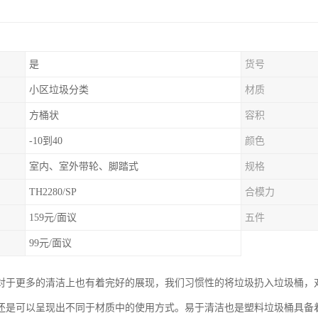
是
货号
小区垃圾分类
材质
方桶状
容积
-10到40
颜色
室内、室外带轮、脚踏式
规格
TH2280/SP
合模力
159元/面议
五件
99元/面议
对于更多的清洁上也有着完好的展现，我们习惯性的将垃圾扔入垃圾桶，
还是可以呈现出不同于材质中的使用方式。易于清洁也是塑料垃圾桶具备