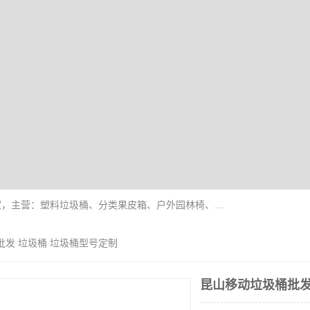
苏州多麦公共设施有限公司是一家苏州垃圾桶厂家，主营：塑料垃圾桶、分类果皮箱、户外园林椅、保安岗亭等产品厂家。全国统一热线电话：17105580222。公司组建完善的团队。设计人员，能根据客户要求，提供适合的设计方案，来满足客户的需求。
批发 垃圾桶 垃圾桶型号定制
昆山移动垃圾桶批发