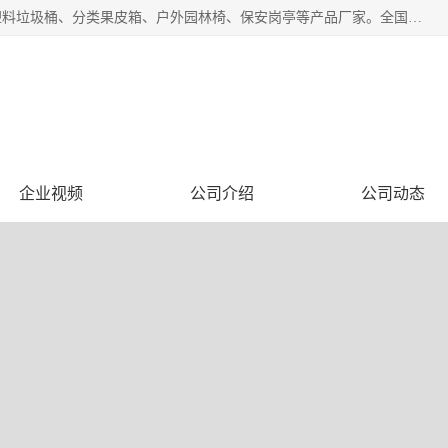
苏州多麦公共设施有限公司是一家苏州垃圾桶厂家，主营：塑料垃圾桶、分类果皮箱、户外园林椅、保安岗亭等产品厂家。全国统一热线电话：17105580222。公司组建完善的团队。设计人员，能根据客户要求，提供适合的设计方案，来满足客户的需求。
企业视频
公司介绍
公司动态