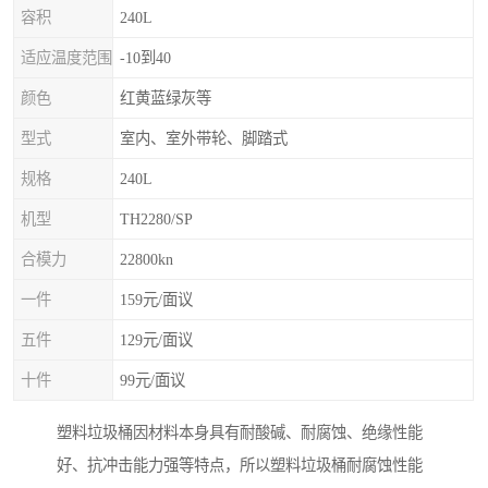
容积
240L
适应温度范围
-10到40
颜色
红黄蓝绿灰等
型式
室内、室外带轮、脚踏式
规格
240L
机型
TH2280/SP
合模力
22800kn
一件
159元/面议
五件
129元/面议
十件
99元/面议
塑料垃圾桶因材料本身具有耐酸碱、耐腐蚀、绝缘性能
好、抗冲击能力强等特点，所以塑料垃圾桶耐腐蚀性能