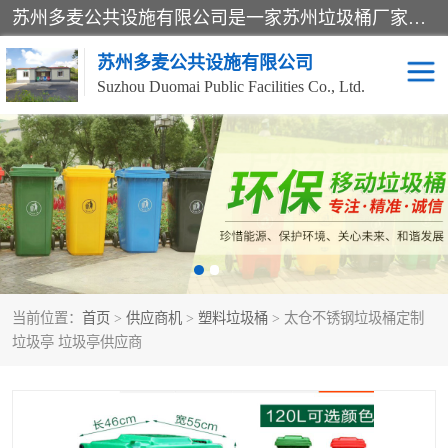
苏州多麦公共设施有限公司是一家苏州垃圾桶厂家，主营：塑料垃圾桶、分类果皮箱、户外园林椅、保安岗亭等产品厂家。全国统一热线电话：17105580222。公司组建完善的团队。设计人员，能根据客户要求，提供适合的设计方案，来满足客户的需求。
苏州多麦公共设施有限公司
Suzhou Duomai Public Facilities Co., Ltd.
办公室脚踩垃圾桶
保安岗亭
分类果皮箱
公园椅
垃圾分类房
塑料垃圾桶
当前位置：
首页
>
供应商机
>
塑料垃圾桶
> 太仓不锈钢垃圾桶定制
防疫岗亭
吸烟岗亭
垃圾亭 垃圾亭供应商
移动厕所