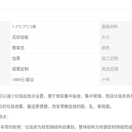
1.2*2.3*2.5米
面板材料
花纹铝板
大小
框架式
颜色
加厚
加工定制
按需定制
用途范围
1888元/面议
十件
可以减少垃圾投放点设置，便于居民集中投放、集中管理，而且垃圾房具
后的垃圾收集、搬运更便捷，改变零散投放的脏、乱、差局面。
特点：
还非常的耐用：垃圾房为轻型钢结构自重轻，整体结构为轻钢型材焊接而