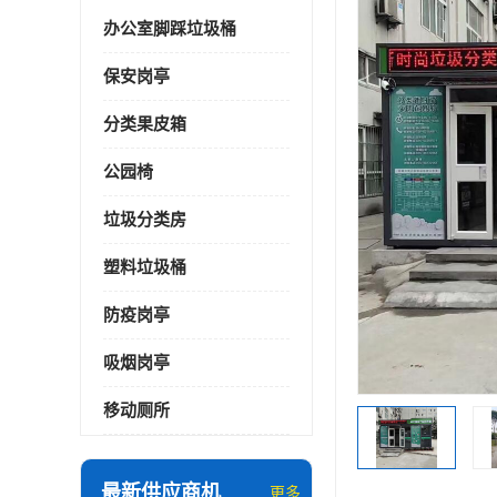
办公室脚踩垃圾桶
保安岗亭
分类果皮箱
公园椅
垃圾分类房
塑料垃圾桶
防疫岗亭
吸烟岗亭
移动厕所
最新供应商机
更多