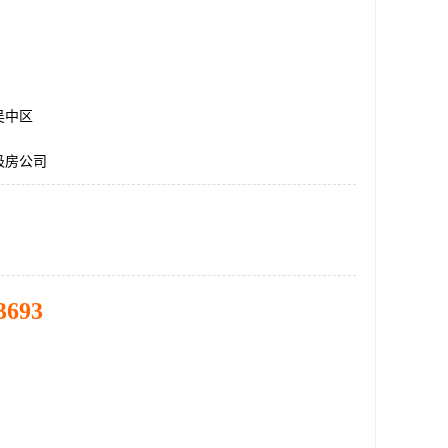
吴中区
圾房公司
3693