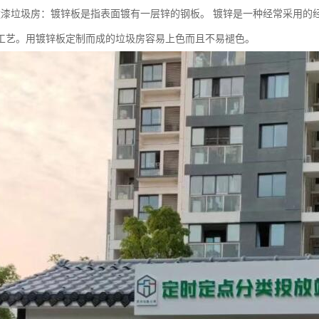
喷漆垃圾房：镀锌板是指表面镀有一层锌的钢板。 镀锌是一种经常采用的
工艺。用镀锌板定制而成的垃圾房容易上色而且不易褪色。