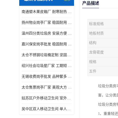
产品描述
南通塑木果皮箱厂 耐寒耐热 设计美观简洁
扬州物业岗亭厂家 稳固耐用 适用多场合
标准规格
温州四分类垃圾房 安装方便 可移动位置且方便
地板材质
结构
嘉兴保安岗亭批发 稳固耐用 使用价值高
龙骨密度
太仓不锈钢垃圾桶定制 坚固耐用 绝缘性能好
规格
绍兴社会垃圾屋厂家 工期短 便于居民集中投放
五件
无锡收费岗亭批发 品种繁多 适用多场合
垃圾分类房
太仓售票岗亭厂家 美观大方 使用寿命长
害，让分类
姑苏区户外移动卫生间 室外临时单人厕所供应厂家
垃圾分类房
吴中区双人移动卫生间 单人厕所供应厂家
1、重重轻