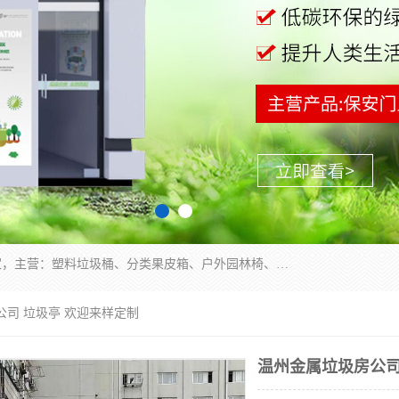
苏州多麦公共设施有限公司是一家苏州垃圾桶厂家，主营：塑料垃圾桶、分类果皮箱、户外园林椅、保安岗亭等产品厂家。全国统一热线电话：17105580222。公司组建完善的团队。设计人员，能根据客户要求，提供适合的设计方案，来满足客户的需求。
公司 垃圾亭 欢迎来样定制
温州金属垃圾房公司