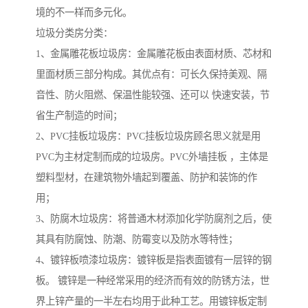
境的不一样而多元化。
垃圾分类房分类：
1、金属雕花板垃圾房：金属雕花板由表面材质、芯材和
里面材质三部分构成。其优点有：可长久保持美观、隔
音性、防火阻燃、保温性能较强、还可以 快速安装，节
省生产制造的时间；
2、PVC挂板垃圾房：PVC挂板垃圾房顾名思义就是用
PVC为主材定制而成的垃圾房。PVC外墙挂板 ，主体是
塑料型材，在建筑物外墙起到覆盖、防护和装饰的作
用；
3、防腐木垃圾房：将普通木材添加化学防腐剂之后，使
其具有防腐蚀、防潮、防霉变以及防水等特性；
4、镀锌板喷漆垃圾房：镀锌板是指表面镀有一层锌的钢
板。 镀锌是一种经常采用的经济而有效的防锈方法，世
界上锌产量的一半左右均用于此种工艺。用镀锌板定制