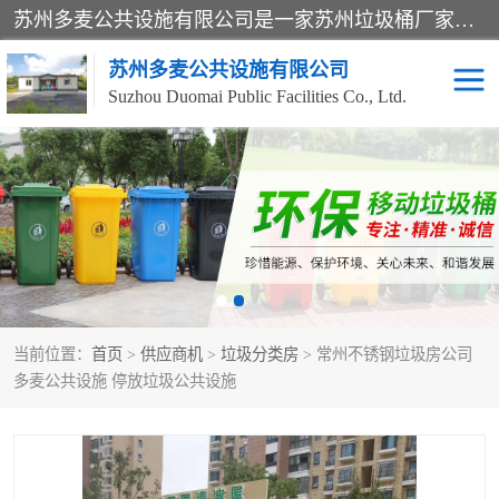
苏州多麦公共设施有限公司是一家苏州垃圾桶厂家，主营：塑料垃圾桶、分类果皮箱、户外园林椅、保安岗亭等产品厂家。全国统一热线电话：17105580222。公司组建完善的团队。设计人员，能根据客户要求，提供适合的设计方案，来满足客户的需求。
苏州多麦公共设施有限公司
Suzhou Duomai Public Facilities Co., Ltd.
办公室脚踩垃圾桶
保安岗亭
分类果皮箱
公园椅
垃圾分类房
塑料垃圾桶
当前位置：
首页
>
供应商机
>
垃圾分类房
> 常州不锈钢垃圾房公司
防疫岗亭
吸烟岗亭
多麦公共设施 停放垃圾公共设施
移动厕所