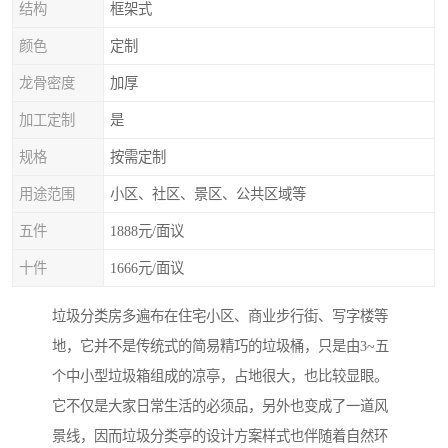
结构
框架式
颜色
定制
龙骨密度
加厚
加工定制
是
规格
按需定制
用途范围
小区、社区、景区、公共区域等
五件
1888元/面议
十件
1666元/面议
垃圾分类房多遍布在住宅小区、商业步行街、写字楼等
地，它并不是传统式的简易精巧的垃圾桶，只是由3~五
个中小型垃圾箱组成的凉亭，占地很大，也比较显眼。
它不仅是大家日常生活的必须品，另外也变成了一道风
景线，因而垃圾分类亭的设计方案样式也伴随着自然环