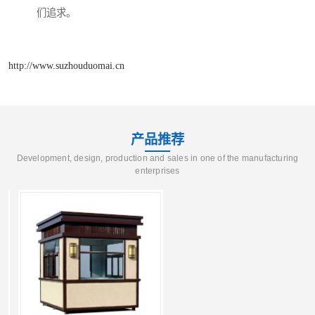
们追求。
http://www.suzhouduomai.cn
产品推荐
Development, design, production and sales in one of the manufacturing
enterprises