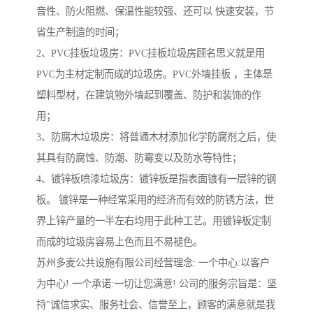
音性、防火阻燃、保温性能较强、还可以 快速安装，节
省生产制造的时间；
2、PVC挂板垃圾房：PVC挂板垃圾房顾名思义就是用
PVC为主材定制而成的垃圾房。PVC外墙挂板 ，主体是
塑料型材，在建筑物外墙起到覆盖、防护和装饰的作
用；
3、防腐木垃圾房：将普通木材添加化学防腐剂之后，使
其具有防腐蚀、防潮、防霉变以及防水等特性；
4、镀锌板喷漆垃圾房：镀锌板是指表面镀有一层锌的钢
板。 镀锌是一种经常采用的经济而有效的防锈方法，世
界上锌产量的一半左右均用于此种工艺。用镀锌板定制
而成的垃圾房容易上色而且不易褪色。
苏州多麦公共设施有限公司经营理念: 一个中心:以客户
为中心! 一个承诺:一切让您满意! 公司的服务宗旨是：坚
持"诚信求实、服务社会、信誉至上，顾客的满意就是我