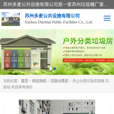
苏州多麦公共设施有限公司是一家苏州垃圾桶厂家，主营：塑料垃圾桶、分类果皮箱、户外园林椅、保安岗亭等产品厂家。全国统一热线电话：17105580222。公司组建完善的团队。设计人员，能根据客户要求，提供适合的设计方案，来满足客户的需求。
苏州多麦公共设施有限公司
Suzhou Duomai Public Facilities Co., Ltd.
办公室脚踩垃圾桶
保安岗亭
分类果皮箱
公园椅
垃圾分类房
塑料垃圾桶
当前位置：
首页
>
供应商机
>
垃圾分类房
> 舟山分类垃圾房规格 垃
防疫岗亭
吸烟岗亭
圾站 欢迎来电询价
移动厕所