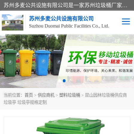
苏州多麦公共设施有限公司是一家苏州垃圾桶厂家，主营：塑料垃圾桶、分类果皮箱、户外园林椅、保安岗亭等产品厂家。全国统一热线电话：17105580222。公司组建完善的团队。设计人员，能根据客户要求，提供适合的设计方案，来满足客户的需求。
苏州多麦公共设施有限公司
Suzhou Duomai Public Facilities Co., Ltd.
办公室脚踩垃圾桶
保安岗亭
分类果皮箱
公园椅
垃圾分类房
塑料垃圾桶
当前位置：
首页
>
供应商机
>
塑料垃圾桶
> 昆山园林垃圾桶供应商
防疫岗亭
吸烟岗亭
垃圾亭 垃圾亭规格定制
移动厕所