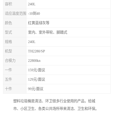
容积
240L
适应温度范围
-10到40
颜色
红黄蓝绿灰等
型式
室内、室外带轮、脚踏式
规格
240L
机型
TH2280/SP
合模力
22800kn
一件
159元/面议
五件
129元/面议
十件
99元/面议
塑料垃圾桶是清洁、环卫很多行业使用的产品，给城
市、小区卫生、各类公共场所带来清洁、卫生和环保。