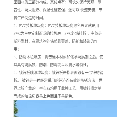
里面材质三部分构成。其优点有：可长久保持美观、隔
音性、防火阻燃、保温性能较强、还可以 快速安装，节
省生产制造的时间；
2、PVC挂板垃圾房：PVC挂板垃圾房顾名思义就是用
PVC为主材定制而成的垃圾房。PVC外墙挂板 ，主体是
塑料型材，在建筑物外墙起到覆盖、防护和装饰的作
用；
3、防腐木垃圾房：将普通木材添加化学防腐剂之后，使
其具有防腐蚀、防潮、防霉变以及防水等特性；
4、镀锌板喷漆垃圾房：镀锌板是指表面镀有一层锌的钢
板。 镀锌是一种经常采用的经济而有效的防锈方法，世
界上锌产量的一半左右均用于此种工艺。用镀锌板定制
而成的垃圾房容易上色而且不易褪色。