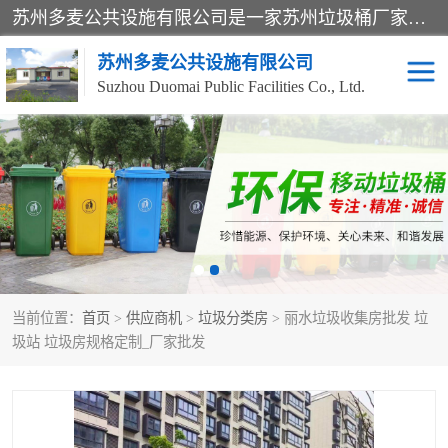
苏州多麦公共设施有限公司是一家苏州垃圾桶厂家，主营：塑料垃圾桶、分类果皮箱、户外园林椅、保安岗亭等产品厂家。全国统一热线电话：17105580222。公司组建完善的团队。设计人员，能根据客户要求，提供适合的设计方案，来满足客户的需求。
苏州多麦公共设施有限公司
Suzhou Duomai Public Facilities Co., Ltd.
办公室脚踩垃圾桶
保安岗亭
分类果皮箱
公园椅
垃圾分类房
塑料垃圾桶
当前位置：
首页
>
供应商机
>
垃圾分类房
> 丽水垃圾收集房批发 垃
防疫岗亭
吸烟岗亭
圾站 垃圾房规格定制_厂家批发
移动厕所