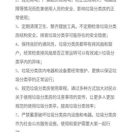
2、规范用电，严禁超负荷用电，防止出现明火、电路故
障等情况而危害使用人员的安全、影响垃圾分类房的正
常使用；
3、定期清理卫生、整齐摆放工具。不定期检查垃圾分类
房结构安全，排查垃圾分类亭可能存在的安全隐患；
4、保持良好的通风性，垃圾分类房都带有排风扇和窗
户，经常检查排风扇是否正常运转可以有效减少垃圾分
类亭内的异味；
5、垃圾分类房内电器和设备要经常维护、更换以保证垃
圾分类亭的正常运行；
6、规范垃圾分类房使用章程，通过多种方式加大对民众
关于使用垃圾分类房的注意事项的宣传，让更多人更加
规范的使用垃圾分类亭，提高垃圾分类效率；
7、严禁蓄意破坏垃圾分类房内设施和电器。垃圾分类房
作为社会公共服务设施，使用和爱护需要大家一起行