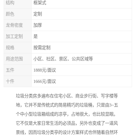
结构
框架式
颜色
定制
龙骨密度
加厚
加工定制
是
规格
按需定制
用途范围
小区、社区、景区、公共区域等
五件
1888元/面议
十件
1666元/面议
垃圾分类房多遍布在住宅小区、商业步行街、写字楼等
地，它并不是传统式的简易精巧的垃圾桶，只是由3~五
个中小型垃圾箱组成的凉亭，占地很大，也比较显眼。
它不仅是大家日常生活的必须品，另外也变成了一道风
景线，因而垃圾分类亭的设计方案样式也伴随着自然环