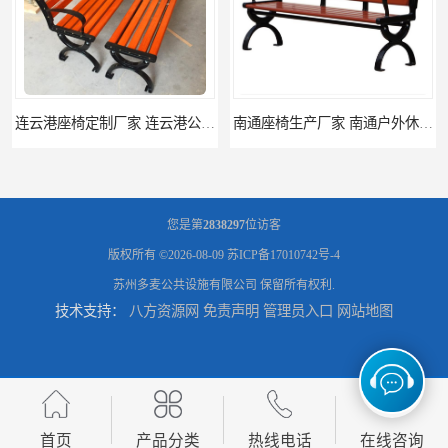
南通座椅生产厂家 南通户外休闲椅制品厂 南通公园座椅定制价格
南通塑料垃圾桶生产厂家 南通塑料分类垃圾桶定做 南通小区垃圾桶批发价格
您是第
2838297
位访客
版权所有 ©2026-08-09
苏ICP备17010742号-4
苏州多麦公共设施有限公司
保留所有权利.
技术支持：
八方资源网
免责声明
管理员入口
网站地图
连云港分类垃圾桶生产厂 连云港塑料垃圾桶 制品厂 连云港景区垃圾桶定做
连云港垃圾收集房生产厂家 连云港分类垃圾房定做 连云港不锈钢垃圾屋制品厂
首页
产品分类
热线电话
在线咨询