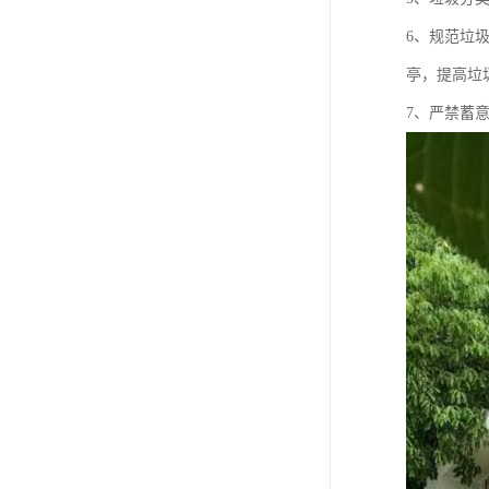
6、规范垃
亭，提高垃
7、严禁蓄