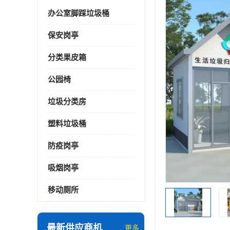
办公室脚踩垃圾桶
保安岗亭
分类果皮箱
公园椅
垃圾分类房
塑料垃圾桶
防疫岗亭
吸烟岗亭
移动厕所
最新供应商机
更多