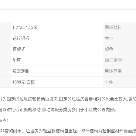
1.2*2.3*2.5米
面板材料
花纹铝板
大小
框架式
颜色
加厚
加工定制
按需定制
用途范围
1888元/面议
十件
分为固定的垃圾房和移动垃圾房,固定的垃圾房容量相对的也会比较大,更
可以进行近距离的移动,移动垃圾分类房多用于小区或公园内部。
特点：
还非常的耐用：垃圾房为轻型钢结构自重轻，整体结构为轻钢型材焊接而