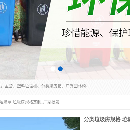
苏州多麦公共设施有限公司是一家苏州垃圾桶厂家，主营：塑料垃圾桶、分类果皮箱、户外园林椅、保安岗亭等产品厂家。全国统一热线电话：17105580222。公司组建完善的团队。设计人员，能根据客户要求，提供适合的设计方案，来满足客户的需求。
 垃圾亭 垃圾房规格定制_厂家批发
分类垃圾房规格 垃