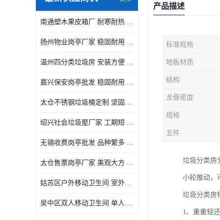
产品描述
南通塑木果皮箱厂 耐寒耐热 设计美观简洁
扬州物业岗亭厂家 稳固耐用 适用多场合
标准规格
温州四分类垃圾房 安装方便 可移动位置且方便
地板材质
结构
嘉兴保安岗亭批发 稳固耐用 使用价值高
龙骨密度
太仓不锈钢垃圾桶定制 坚固耐用 绝缘性能好
规格
绍兴社会垃圾屋厂家 工期短 便于居民集中投放
五件
无锡收费岗亭批发 品种繁多 适用多场合
垃圾分类房
太仓售票岗亭厂家 美观大方 使用寿命长
小轮推动，
姑苏区户外移动卫生间 室外临时单人厕所供应厂家
垃圾分类房
吴中区双人移动卫生间 单人厕所供应厂家
1、重重轻