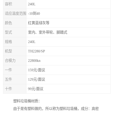
容积
240L
适应温度范围
-10到40
颜色
红黄蓝绿灰等
型式
室内、室外带轮、脚踏式
规格
240L
机型
TH2280/SP
合模力
22800kn
一件
159元/面议
五件
129元/面议
十件
99元/面议
塑料垃圾桶材质：
由于是有塑料做的，所以称为塑料垃圾桶，成分：高密