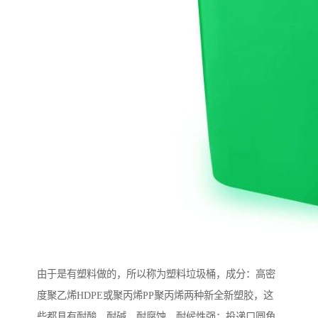
由于是有塑料做的，所以称为塑料垃圾桶，成分：高密
度聚乙烯HDPE或聚丙烯PP聚丙烯两种新全新塑胶，这
些都具有耐酸，耐碱，耐腐蚀，耐候性强；投递口圆角