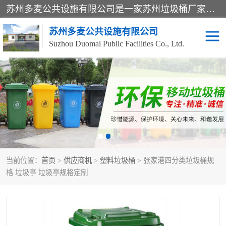
苏州多麦公共设施有限公司是一家苏州垃圾桶厂家，主营：塑料垃圾桶、分类果皮箱、户外园林椅、保安岗亭等产品厂家。全国统一热线电话：17105580222。公司组建完善的团队。设计人员，能根据客户要求，提供适合的设计方案，来满足客户的需求。
苏州多麦公共设施有限公司
Suzhou Duomai Public Facilities Co., Ltd.
办公室脚踩垃圾桶
保安岗亭
分类果皮箱
公园椅
垃圾分类房
塑料垃圾桶
当前位置：
首页
>
供应商机
>
塑料垃圾桶
> 张家港四分类垃圾桶规
防疫岗亭
吸烟岗亭
格 垃圾亭 垃圾亭规格定制
移动厕所