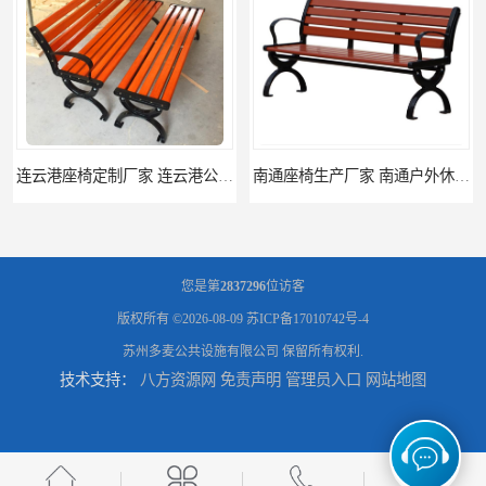
南通座椅生产厂家 南通户外休闲椅制品厂 南通公园座椅定制价格
南通塑料垃圾桶生产厂家 南通塑料分类垃圾桶定做 南通小区垃圾桶批发价格
您是第
2837296
位访客
版权所有 ©2026-08-09
苏ICP备17010742号-4
苏州多麦公共设施有限公司
保留所有权利.
技术支持：
八方资源网
免责声明
管理员入口
网站地图
连云港分类垃圾桶生产厂 连云港塑料垃圾桶 制品厂 连云港景区垃圾桶定做
连云港垃圾收集房生产厂家 连云港分类垃圾房定做 连云港不锈钢垃圾屋制品厂