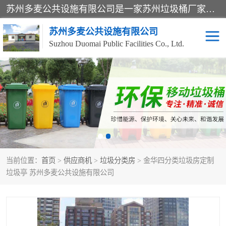
苏州多麦公共设施有限公司是一家苏州垃圾桶厂家，主营：塑料垃圾桶、分类果皮箱、户外园林椅、保安岗亭等产品厂家。全国统一热线电话：17105580222。公司组建完善的团队。设计人员，能根据客户要求，提供适合的设计方案，来满足客户的需求。
苏州多麦公共设施有限公司
Suzhou Duomai Public Facilities Co., Ltd.
办公室脚踩垃圾桶
保安岗亭
分类果皮箱
公园椅
垃圾分类房
塑料垃圾桶
当前位置：
首页
>
供应商机
>
垃圾分类房
> 金华四分类垃圾房定制
防疫岗亭
吸烟岗亭
垃圾亭 苏州多麦公共设施有限公司
移动厕所