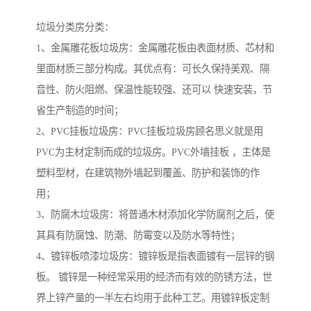
垃圾分类房分类：
1、金属雕花板垃圾房：金属雕花板由表面材质、芯材和
里面材质三部分构成。其优点有：可长久保持美观、隔
音性、防火阻燃、保温性能较强、还可以 快速安装，节
省生产制造的时间；
2、PVC挂板垃圾房：PVC挂板垃圾房顾名思义就是用
PVC为主材定制而成的垃圾房。PVC外墙挂板 ，主体是
塑料型材，在建筑物外墙起到覆盖、防护和装饰的作
用；
3、防腐木垃圾房：将普通木材添加化学防腐剂之后，使
其具有防腐蚀、防潮、防霉变以及防水等特性；
4、镀锌板喷漆垃圾房：镀锌板是指表面镀有一层锌的钢
板。 镀锌是一种经常采用的经济而有效的防锈方法，世
界上锌产量的一半左右均用于此种工艺。用镀锌板定制