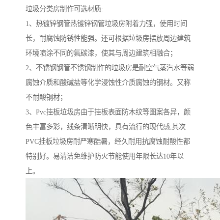
垃圾分类房制作可选材质:
1、热镀锌钢管热镀锌钢管垃圾房附着力强，使用时间
长，耐腐蚀防锈性能强。还可根据垃圾房摆放周边建筑
环境喷涂不同的氟碳漆，使其与周边建筑相融合；
2、不锈钢钢管不锈钢制作的垃圾房是耐空气蒸汽水等弱
腐蚀介质和酸碱盐等化学浸蚀性介质腐蚀的钢材。又称
不耐酸钢材；
3、Pvc挂板垃圾房由于挂板表面防木纹等图案各异，颜
色丰富多彩，线条清晰明快，具有流行的现代感;其次
PVC挂板垃圾房耐严寒酷暑，经久耐用抗腐蚀耐酸性都
特别好。易清洁免维护防火节能使用年限长达10年以
上。