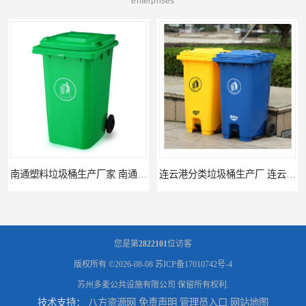
enterprises
连云港分类垃圾桶生产厂 连云港塑料垃圾桶 制品厂 连云港景区垃圾桶定做
连云港垃圾收集房生产厂家 连云港分类垃圾房定做 连云港不锈钢垃圾屋制品厂
您是第
2822101
位访客
版权所有 ©2026-08-08
苏ICP备17010742号-4
苏州多麦公共设施有限公司
保留所有权利.
技术支持：
八方资源网
免责声明
管理员入口
网站地图