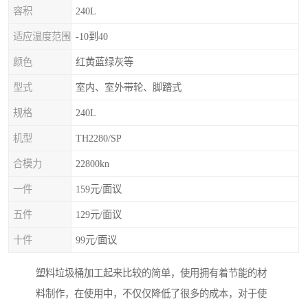
容积
240L
适应温度范围
-10到40
颜色
红黄蓝绿灰等
型式
室内、室外带轮、脚踏式
规格
240L
机型
TH2280/SP
合模力
22800kn
一件
159元/面议
五件
129元/面议
十件
99元/面议
塑料垃圾桶加工起来比较的简单，使用拥有着节能的材
料制作，在使用中，不仅仅降低了很多的成本，对于使