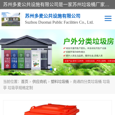
苏州多麦公共设施有限公司是一家苏州垃圾桶厂家，主营：塑料垃圾桶、分类果皮箱、户外园林椅、保安岗亭等产品厂家。全国统一热线电话：17105580222。公司组建完善的团队。设计人员，能根据客户要求，提供适合的设计方案，来满足客户的需求。
苏州多麦公共设施有限公司
Suzhou Duomai Public Facilities Co., Ltd.
办公室脚踩垃圾桶
保安岗亭
分类果皮箱
公园椅
垃圾分类房
塑料垃圾桶
当前位置：
首页
>
供应商机
>
塑料垃圾桶
> 南通四分类垃圾桶 垃圾
防疫岗亭
吸烟岗亭
亭 垃圾亭规格定制
移动厕所