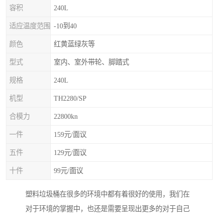
容积
240L
适应温度范围
-10到40
颜色
红黄蓝绿灰等
型式
室内、室外带轮、脚踏式
规格
240L
机型
TH2280/SP
合模力
22800kn
一件
159元/面议
五件
129元/面议
十件
99元/面议
塑料垃圾桶在很多的环境中都有着很好的使用，我们在
对于环境的掌握中，也还是需要呈现出更多的对于自己