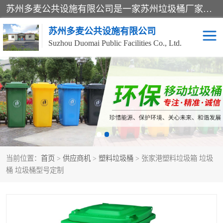
苏州多麦公共设施有限公司是一家苏州垃圾桶厂家，主营：塑料垃圾桶、分类果皮箱、户外园林椅、保安岗亭等产品厂家。全国统一热线电话：17105580222。公司组建完善的团队。设计人员，能根据客户要求，提供适合的设计方案，来满足客户的需求。
苏州多麦公共设施有限公司
Suzhou Duomai Public Facilities Co., Ltd.
办公室脚踩垃圾桶
保安岗亭
分类果皮箱
公园椅
垃圾分类房
塑料垃圾桶
当前位置：
首页
>
供应商机
>
塑料垃圾桶
> 张家港塑料垃圾箱 垃圾
防疫岗亭
吸烟岗亭
桶 垃圾桶型号定制
移动厕所