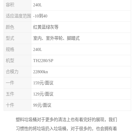
容积
240L
适应温度范围
-10到40
颜色
红黄蓝绿灰等
型式
室内、室外带轮、脚踏式
规格
240L
机型
TH2280/SP
合模力
22800kn
一件
159元/面议
五件
129元/面议
十件
99元/面议
塑料垃圾桶对于更多的清洁上也有着完好的展现，我们
习惯性的将垃圾扔入垃圾桶，对于很多的，也会拥有着