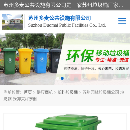
苏州多麦公共设施有限公司是一家苏州垃圾桶厂家，主营：塑料垃圾桶、分类果皮箱、户外园林椅、保安岗亭等产品厂家。全国统一热线电话：17105580222。公司组建完善的团队。设计人员，能根据客户要求，提供适合的设计方案，来满足客户的需求。
苏州多麦公共设施有限公司
Suzhou Duomai Public Facilities Co., Ltd.
办公室脚踩垃圾桶
保安岗亭
分类果皮箱
公园椅
垃圾分类房
塑料垃圾桶
当前位置：
首页
>
供应商机
>
塑料垃圾桶
> 苏州园林垃圾桶公司 垃
防疫岗亭
吸烟岗亭
圾箱 欢迎来样定制
移动厕所