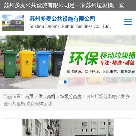
苏州多麦公共设施有限公司是一家苏州垃圾桶厂家，主营：塑料垃圾桶、分类果皮箱、户外园林椅、保安岗亭等产品厂家。全国统一热线电话：17105580222。公司组建完善的团队。设计人员，能根据客户要求，提供适合的设计方案，来满足客户的需求。
苏州多麦公共设施有限公司
Suzhou Duomai Public Facilities Co., Ltd.
办公室脚踩垃圾桶
保安岗亭
分类果皮箱
公园椅
垃圾分类房
塑料垃圾桶
当前位置：
首页
>
供应商机
>
垃圾分类房
> 台州垃圾分类房批发 多
防疫岗亭
吸烟岗亭
麦公共设施 欢迎来样定制
移动厕所