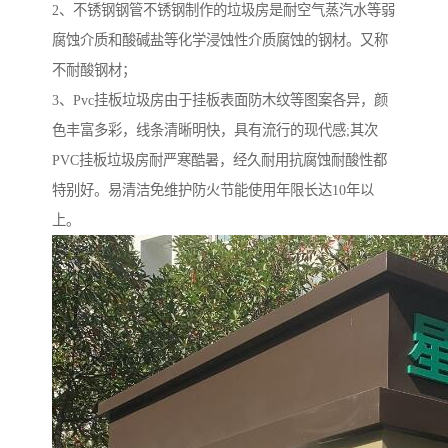
2、不锈钢钢管不锈钢制作的垃圾房是耐空气蒸汽水等弱
腐蚀介质和酸碱盐等化学浸蚀性介质腐蚀的钢材。又称
不耐酸钢材；
3、Pvc挂板垃圾房由于挂板表面防木纹等图案各异，颜
色丰富多彩，线条清晰明快，具有流行的现代感;其次
PVC挂板垃圾房耐严寒酷暑，经久耐用抗腐蚀耐酸性都
特别好。易清洁免维护防火节能使用年限长达10年以
上。