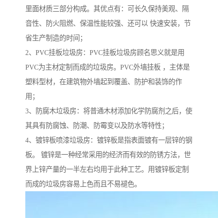
里面材质三部分构成。其优点有：可长久保持美观、隔
音性、防火阻燃、保温性能较强、还可以 快速安装，节
省生产制造的时间；
2、PVC挂板垃圾房：PVC挂板垃圾房顾名思义就是用
PVC为主材定制而成的垃圾房。PVC外墙挂板 ，主体是
塑料型材，在建筑物外墙起到覆盖、防护和装饰的作
用；
3、防腐木垃圾房：将普通木材添加化学防腐剂之后，使
其具有防腐蚀、防潮、防霉变以及防水等特性；
4、镀锌板喷漆垃圾房：镀锌板是指表面镀有一层锌的钢
板。 镀锌是一种经常采用的经济而有效的防锈方法，世
界上锌产量的一半左右均用于此种工艺。用镀锌板定制
而成的垃圾房容易上色而且不易褪色。