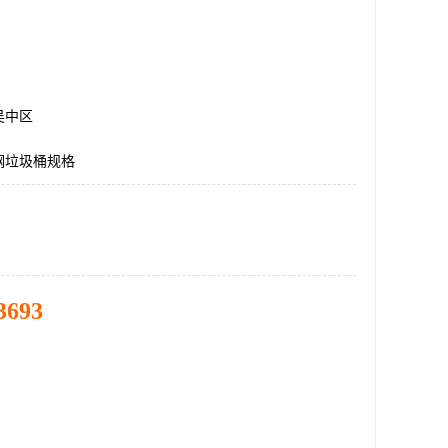
吴中区
钢垃圾桶规格
3693