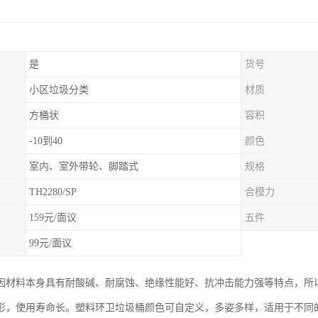
是
货号
小区垃圾分类
材质
方桶状
容积
-10到40
颜色
室内、室外带轮、脚踏式
规格
TH2280/SP
合模力
159元/面议
五件
99元/面议
因材料本身具有耐酸碱、耐腐蚀、绝缘性能好、抗冲击能力强等特点，所
形，使用寿命长。塑料环卫垃圾桶颜色可自定义，多姿多样，适用于不同