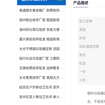
产品描述
南通塑木果皮箱厂 耐寒耐热 设计美观简洁
扬州物业岗亭厂家 稳固耐用 适用多场合
加工定制
温州四分类垃圾房 安装方便 可移动位置且方便
用途
形状
嘉兴保安岗亭批发 稳固耐用 使用价值高
适应温度范围
太仓不锈钢垃圾桶定制 坚固耐用 绝缘性能好
型式
绍兴社会垃圾屋厂家 工期短 便于居民集中投放
机型
无锡收费岗亭批发 品种繁多 适用多场合
一件
太仓售票岗亭厂家 美观大方 使用寿命长
十件
姑苏区户外移动卫生间 室外临时单人厕所供应厂家
塑料垃圾桶
吴中区双人移动卫生间 单人厕所供应厂家
击，不易变