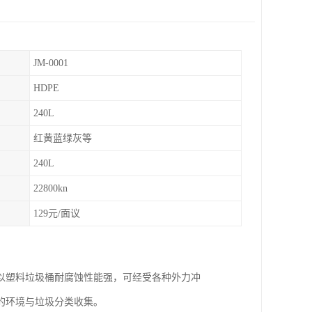
JM-0001
HDPE
240L
红黄蓝绿灰等
240L
22800kn
129元/面议
以塑料垃圾桶耐腐蚀性能强，可经受各种外力冲
的环境与垃圾分类收集。