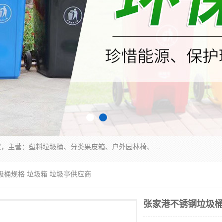
苏州多麦公共设施有限公司是一家苏州垃圾桶厂家，主营：塑料垃圾桶、分类果皮箱、户外园林椅、保安岗亭等产品厂家。全国统一热线电话：17105580222。公司组建完善的团队。设计人员，能根据客户要求，提供适合的设计方案，来满足客户的需求。
圾桶规格 垃圾箱 垃圾亭供应商
张家港不锈钢垃圾桶