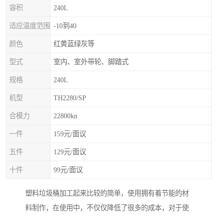
容积
240L
适应温度范围
-10到40
颜色
红黄蓝绿灰等
型式
室内、室外带轮、脚踏式
规格
240L
机型
TH2280/SP
合模力
22800kn
一件
159元/面议
五件
129元/面议
十件
99元/面议
塑料垃圾桶加工起来比较的简单，使用拥有着节能的材
料制作，在使用中，不仅仅降低了很多的成本，对于使