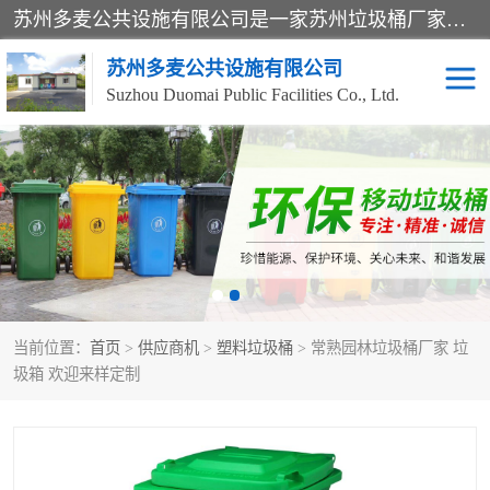
苏州多麦公共设施有限公司是一家苏州垃圾桶厂家，主营：塑料垃圾桶、分类果皮箱、户外园林椅、保安岗亭等产品厂家。全国统一热线电话：17105580222。公司组建完善的团队。设计人员，能根据客户要求，提供适合的设计方案，来满足客户的需求。
苏州多麦公共设施有限公司
Suzhou Duomai Public Facilities Co., Ltd.
办公室脚踩垃圾桶
保安岗亭
分类果皮箱
公园椅
垃圾分类房
塑料垃圾桶
当前位置：
首页
>
供应商机
>
塑料垃圾桶
> 常熟园林垃圾桶厂家 垃
防疫岗亭
吸烟岗亭
圾箱 欢迎来样定制
移动厕所