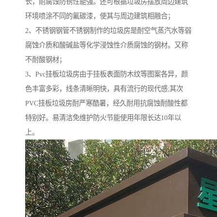
长，耐腐蚀防锈性能强。还可根据垃圾房摆放周边建筑
环境喷涂不同的氟碳漆，使其与周边建筑相融合；
2、不锈钢钢管不锈钢制作的垃圾房是耐空气蒸汽水等弱
腐蚀介质和酸碱盐等化学浸蚀性介质腐蚀的钢材。又称
不耐酸钢材；
3、Pvc挂板垃圾房由于挂板表面防木纹等图案各异，颜
色丰富多彩，线条清晰明快，具有流行的现代感;其次
PVC挂板垃圾房耐严寒酷暑，经久耐用抗腐蚀耐酸性都
特别好。易清洁免维护防火节能使用年限长达10年以
上。