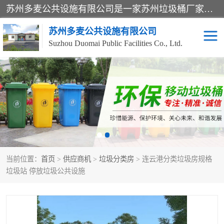
苏州多麦公共设施有限公司是一家苏州垃圾桶厂家，主营：塑料垃圾桶、分类果皮箱、户外园林椅、保安岗亭等产品厂家。全国统一热线电话：17105580222。公司组建完善的团队。设计人员，能根据客户要求，提供适合的设计方案，来满足客户的需求。
苏州多麦公共设施有限公司
Suzhou Duomai Public Facilities Co., Ltd.
办公室脚踩垃圾桶
保安岗亭
分类果皮箱
公园椅
垃圾分类房
塑料垃圾桶
当前位置：
首页
>
供应商机
>
垃圾分类房
> 连云港分类垃圾房规格
防疫岗亭
吸烟岗亭
垃圾站 停放垃圾公共设施
移动厕所