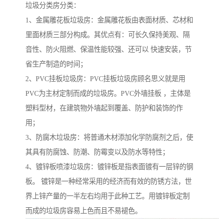
垃圾分类房分类：
1、金属雕花板垃圾房：金属雕花板由表面材质、芯材和
里面材质三部分构成。其优点有：可长久保持美观、隔
音性、防火阻燃、保温性能较强、还可以 快速安装，节
省生产制造的时间；
2、PVC挂板垃圾房：PVC挂板垃圾房顾名思义就是用
PVC为主材定制而成的垃圾房。PVC外墙挂板 ，主体是
塑料型材，在建筑物外墙起到覆盖、防护和装饰的作
用；
3、防腐木垃圾房：将普通木材添加化学防腐剂之后，使
其具有防腐蚀、防潮、防霉变以及防水等特性；
4、镀锌板喷漆垃圾房：镀锌板是指表面镀有一层锌的钢
板。 镀锌是一种经常采用的经济而有效的防锈方法，世
界上锌产量的一半左右均用于此种工艺。用镀锌板定制
而成的垃圾房容易上色而且不易褪色。