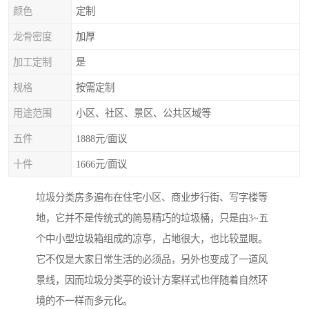
颜色
定制
龙骨密度
加厚
加工定制
是
规格
按需定制
用途范围
小区、社区、景区、公共区域等
五件
1888元/面议
十件
1666元/面议
垃圾分类房多遍布在住宅小区、商业步行街、写字楼等
地，它并不是传统式的简易精巧的垃圾桶，只是由3~五
个中小型垃圾箱组成的凉亭，占地很大，也比较显眼。
它不仅是大家日常生活的必须品，另外也变成了一道风
景线，因而垃圾分类亭的设计方案样式也伴随着自然环
境的不一样而多元化。