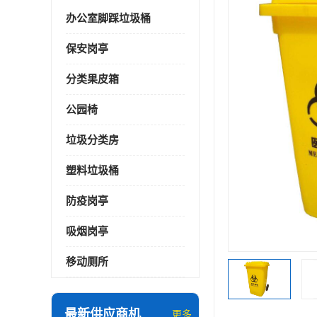
办公室脚踩垃圾桶
保安岗亭
分类果皮箱
公园椅
垃圾分类房
塑料垃圾桶
防疫岗亭
吸烟岗亭
移动厕所
最新供应商机
更多