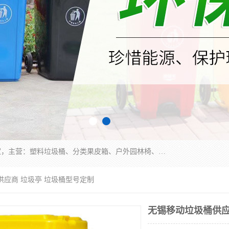
苏州多麦公共设施有限公司是一家苏州垃圾桶厂家，主营：塑料垃圾桶、分类果皮箱、户外园林椅、保安岗亭等产品厂家。全国统一热线电话：17105580222。公司组建完善的团队。设计人员，能根据客户要求，提供适合的设计方案，来满足客户的需求。
供应商 垃圾亭 垃圾桶型号定制
无锡移动垃圾桶供应