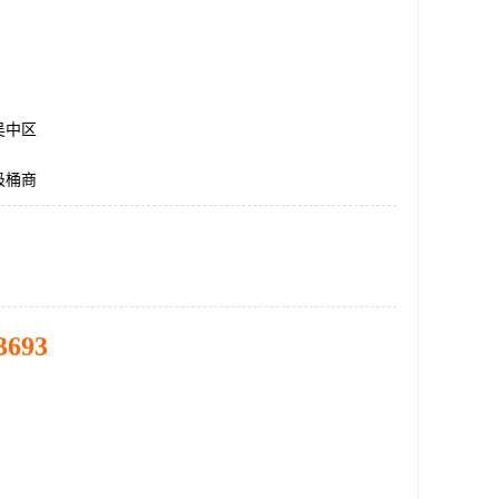
吴中区
圾桶商
3693