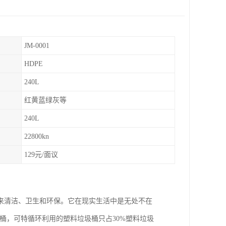
JM-0001
HDPE
240L
红黄蓝绿灰等
240L
22800kn
129元/面议
来清洁、卫生和环保。它在现实生活中是无处不在
桶，可特循环利用的塑料垃圾桶只占30%塑料垃圾