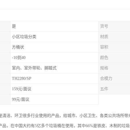
是
货号
小区垃圾分类
材质
方桶状
容积
-10到40
颜色
室内、室外带轮、脚踏式
规格
TH2280/SP
合模力
159元/面议
五件
99元/面议
是清洁、环卫很多行业使用的产品，给城市、小区卫生、各类公共场所带
产品，在中国大约有5亿多个垃圾桶在使用，其中66%是铁皮、木制的垃圾