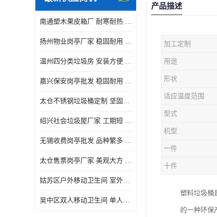
产品描述
南通塑木果皮箱厂 耐寒耐热 设计美观简洁
扬州物业岗亭厂家 稳固耐用 适用多场合
加工定制
温州四分类垃圾房 安装方便 可移动位置且方便
用途
形状
嘉兴保安岗亭批发 稳固耐用 使用价值高
适应温度范围
太仓不锈钢垃圾桶定制 坚固耐用 绝缘性能好
型式
绍兴社会垃圾屋厂家 工期短 便于居民集中投放
机型
无锡收费岗亭批发 品种繁多 适用多场合
一件
太仓售票岗亭厂家 美观大方 使用寿命长
十件
姑苏区户外移动卫生间 室外临时单人厕所供应厂家
塑料垃圾桶
吴中区双人移动卫生间 单人厕所供应厂家
的一种环保