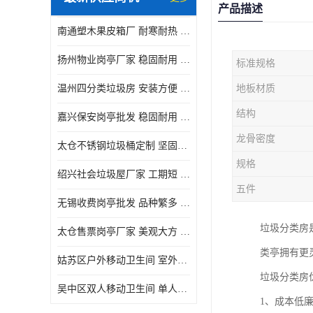
产品描述
南通塑木果皮箱厂 耐寒耐热 设计美观简洁
扬州物业岗亭厂家 稳固耐用 适用多场合
标准规格
温州四分类垃圾房 安装方便 可移动位置且方便
地板材质
结构
嘉兴保安岗亭批发 稳固耐用 使用价值高
龙骨密度
太仓不锈钢垃圾桶定制 坚固耐用 绝缘性能好
规格
绍兴社会垃圾屋厂家 工期短 便于居民集中投放
五件
无锡收费岗亭批发 品种繁多 适用多场合
垃圾分类房
太仓售票岗亭厂家 美观大方 使用寿命长
类亭拥有更
姑苏区户外移动卫生间 室外临时单人厕所供应厂家
垃圾分类房
吴中区双人移动卫生间 单人厕所供应厂家
1、成本低