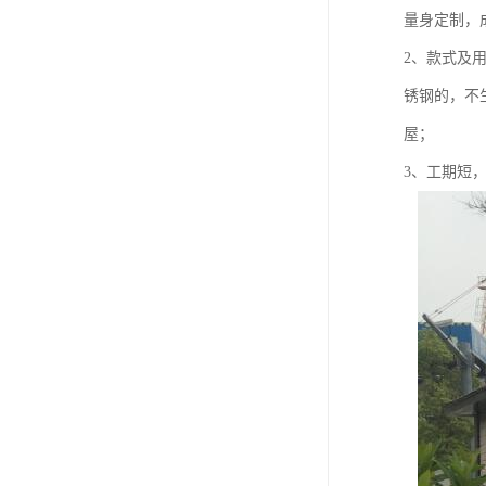
量身定制，
2、款式及
锈钢的，不
屋；
3、工期短