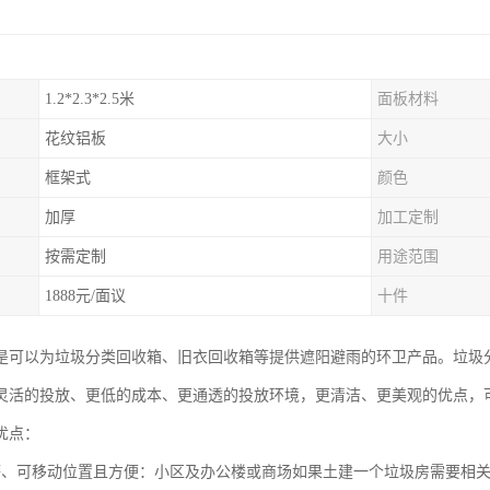
1.2*2.3*2.5米
面板材料
花纹铝板
大小
框架式
颜色
加厚
加工定制
按需定制
用途范围
1888元/面议
十件
是可以为垃圾分类回收箱、旧衣回收箱等提供遮阳避雨的环卫产品。垃圾
灵活的投放、更低的成本、更通透的投放环境，更清洁、更美观的优点，
优点：
廉、可移动位置且方便：小区及办公楼或商场如果土建一个垃圾房需要相