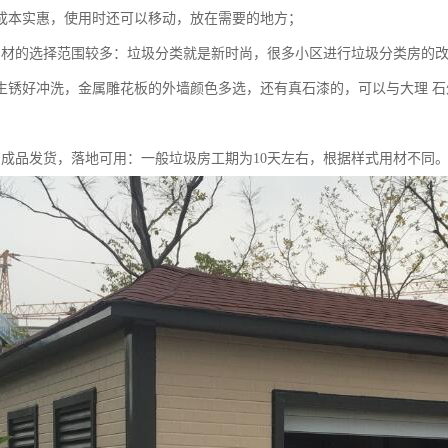
成本实惠，使用时还可以移动，放在需要的地方；
用材的选择范围较多：垃圾分类就是新时尚，很多小区进行垃圾分类房的改
生锈好冲洗，金属雕花板的外墙颜色多选，还有真石漆的，可以与大理 
，成品发货，落地可用：一般垃圾房工期为10天左右，根据样式用材不同