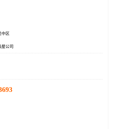
吴中区
圾屋公司
3693