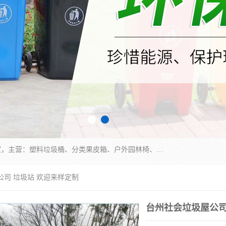
苏州多麦公共设施有限公司是一家苏州垃圾桶厂家，主营：塑料垃圾桶、分类果皮箱、户外园林椅、保安岗亭等产品厂家。全国统一热线电话：17105580222。公司组建完善的团队。设计人员，能根据客户要求，提供适合的设计方案，来满足客户的需求。
公司 垃圾站 欢迎来样定制
台州社会垃圾屋公司