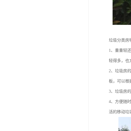
垃圾分类房
1、重重轻
轻得多，也
2、垃圾房
板，可以根
3、垃圾房
4、方便随
活的移动垃