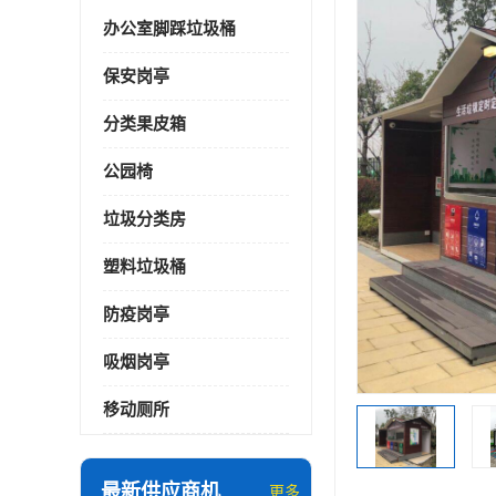
办公室脚踩垃圾桶
保安岗亭
分类果皮箱
公园椅
垃圾分类房
塑料垃圾桶
防疫岗亭
吸烟岗亭
移动厕所
最新供应商机
更多