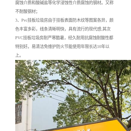
腐蚀介质和酸碱盐等化学浸蚀性介质腐蚀的钢材。又称
不耐酸钢材；
3、Pvc挂板垃圾房由于挂板表面防木纹等图案各异，颜
色丰富多彩，线条清晰明快，具有流行的现代感;其次
PVC挂板垃圾房耐严寒酷暑，经久耐用抗腐蚀耐酸性都
特别好。易清洁免维护防火节能使用年限长达10年以
上。