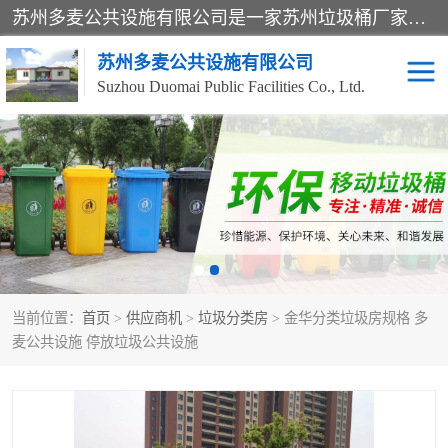
苏州多麦公共设施有限公司是一家苏州垃圾桶厂家，主营：塑料垃圾桶、分类果皮箱、户外园林椅、保安岗亭等产品厂家。全国统一热线电话：17105580222。公司组建完善的团队。设计人员，能根据客户要求，提供适合的设计方案，来满足客户的需求。
苏州多麦公共设施有限公司
Suzhou Duomai Public Facilities Co., Ltd.
办公室脚踩垃圾桶
保安岗亭
分类果皮箱
公园椅
垃圾分类房
塑料垃圾桶
当前位置：
首页
>
供应商机
>
垃圾分类房
> 金华分类垃圾房规格 多
防疫岗亭
吸烟岗亭
麦公共设施 停放垃圾公共设施
移动厕所