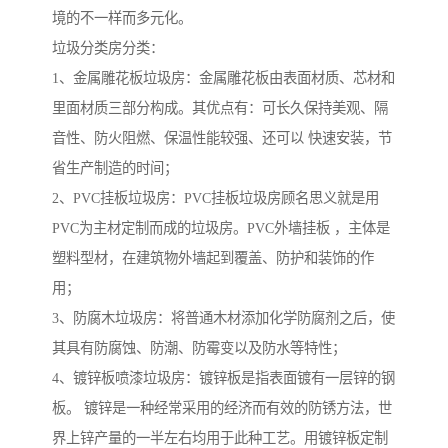
境的不一样而多元化。
垃圾分类房分类：
1、金属雕花板垃圾房：金属雕花板由表面材质、芯材和
里面材质三部分构成。其优点有：可长久保持美观、隔
音性、防火阻燃、保温性能较强、还可以 快速安装，节
省生产制造的时间；
2、PVC挂板垃圾房：PVC挂板垃圾房顾名思义就是用
PVC为主材定制而成的垃圾房。PVC外墙挂板 ，主体是
塑料型材，在建筑物外墙起到覆盖、防护和装饰的作
用；
3、防腐木垃圾房：将普通木材添加化学防腐剂之后，使
其具有防腐蚀、防潮、防霉变以及防水等特性；
4、镀锌板喷漆垃圾房：镀锌板是指表面镀有一层锌的钢
板。 镀锌是一种经常采用的经济而有效的防锈方法，世
界上锌产量的一半左右均用于此种工艺。用镀锌板定制