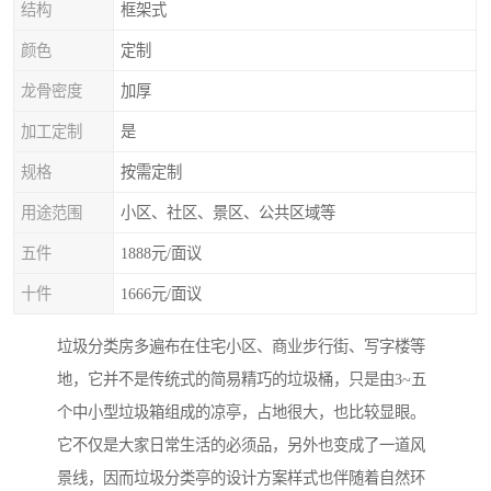
结构
框架式
颜色
定制
龙骨密度
加厚
加工定制
是
规格
按需定制
用途范围
小区、社区、景区、公共区域等
五件
1888元/面议
十件
1666元/面议
垃圾分类房多遍布在住宅小区、商业步行街、写字楼等
地，它并不是传统式的简易精巧的垃圾桶，只是由3~五
个中小型垃圾箱组成的凉亭，占地很大，也比较显眼。
它不仅是大家日常生活的必须品，另外也变成了一道风
景线，因而垃圾分类亭的设计方案样式也伴随着自然环