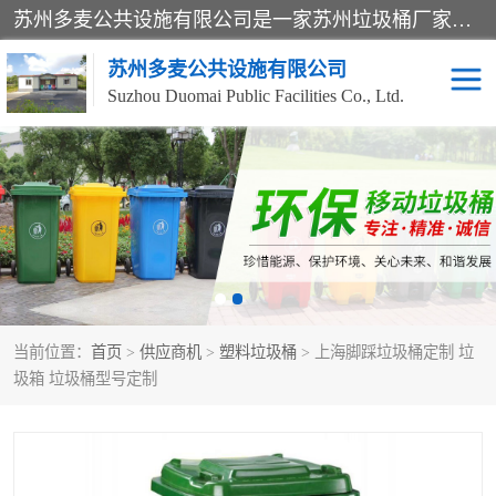
苏州多麦公共设施有限公司是一家苏州垃圾桶厂家，主营：塑料垃圾桶、分类果皮箱、户外园林椅、保安岗亭等产品厂家。全国统一热线电话：17105580222。公司组建完善的团队。设计人员，能根据客户要求，提供适合的设计方案，来满足客户的需求。
苏州多麦公共设施有限公司
Suzhou Duomai Public Facilities Co., Ltd.
办公室脚踩垃圾桶
保安岗亭
分类果皮箱
公园椅
垃圾分类房
塑料垃圾桶
当前位置：
首页
>
供应商机
>
塑料垃圾桶
> 上海脚踩垃圾桶定制 垃
防疫岗亭
吸烟岗亭
圾箱 垃圾桶型号定制
移动厕所