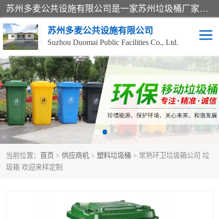
苏州多麦公共设施有限公司是一家苏州垃圾桶厂家，主营：塑料垃圾桶、分类果皮箱、户外园林椅、保安岗亭等产品厂家。全国统一热线电话：17105580222。公司组建完善的团队。设计人员，能根据客户要求，提供适合的设计方案，来满足客户的需求。
苏州多麦公共设施有限公司
Suzhou Duomai Public Facilities Co., Ltd.
办公室脚踩垃圾桶
保安岗亭
分类果皮箱
公园椅
垃圾分类房
塑料垃圾桶
当前位置：
首页
>
供应商机
>
塑料垃圾桶
> 常熟环卫垃圾箱公司 垃
防疫岗亭
吸烟岗亭
圾箱 欢迎来样定制
移动厕所