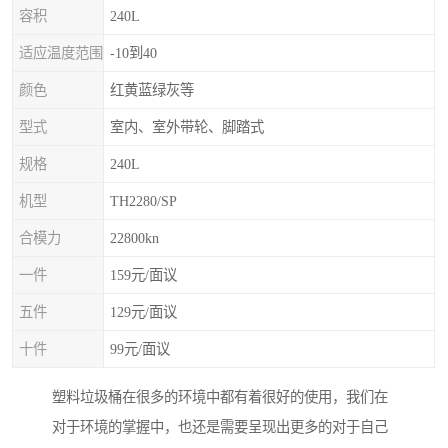
容积
240L
适应温度范围
-10到40
颜色
红黄蓝绿灰等
型式
室内、室外带轮、脚踏式
规格
240L
机型
TH2280/SP
合模力
22800kn
一件
159元/面议
五件
129元/面议
十件
99元/面议
塑料垃圾桶在很多的环境中都有着很好的使用，我们在
对于环境的掌握中，也还是需要呈现出更多的对于自己