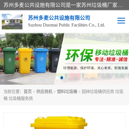
苏州多麦公共设施有限公司是一家苏州垃圾桶厂家，主营：塑料垃圾桶、分类果皮箱、户外园林椅、保安岗亭等产品厂家。全国统一热线电话：17105580222。公司组建完善的团队。设计人员，能根据客户要求，提供适合的设计方案，来满足客户的需求。
苏州多麦公共设施有限公司
Suzhou Duomai Public Facilities Co., Ltd.
办公室脚踩垃圾桶
保安岗亭
分类果皮箱
公园椅
垃圾分类房
塑料垃圾桶
当前位置：
首页
>
供应商机
>
塑料垃圾桶
> 园林垃圾桶供应商 垃圾
防疫岗亭
吸烟岗亭
桶 垃圾桶服务商
移动厕所