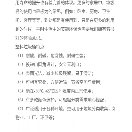
用寿命的提升也有着完善的体现。更多的家居中，垃圾
桶的使用也是极为的常见，例如：卧室、厨房、卫生
间、客厅等等，到处都是有使用到，只是在更多的利用
到的时候，平时生活中的节能环保也需要我们拥有着很
好的体验意识。
塑料垃圾桶特点：
（1）耐酸，耐碱，耐腐蚀，耐候性强；
（2）投递口圆角设计，安全无利口；
（3）表面光洁，减少垃圾残留，易于清洁；
（4）可相互套叠，方便运输，节省空间与费用；
（5）能在-30℃~65℃区间温度内正常使用；
（6）有多款颜色选择，可根据分类需求随心搭配；
（7）广泛适用于各种环境，更可用于垃圾分类收集，如
物业、工厂、环卫等；