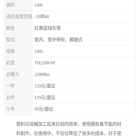
容积
240L
适应温度范围
-10到40
颜色
红黄蓝绿灰等
型式
室内、室外带轮、脚踏式
规格
240L
机型
TH2280/SP
合模力
22800kn
一件
159元/面议
五件
129元/面议
十件
99元/面议
塑料垃圾桶加工起来比较的简单，使用拥有着节能的材
料制作，在使用中，不仅仅降低了很多的成本，对于使