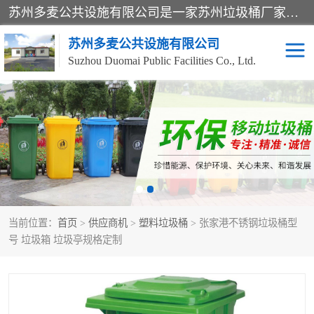
苏州多麦公共设施有限公司是一家苏州垃圾桶厂家，主营：塑料垃圾桶、分类果皮箱、户外园林椅、保安岗亭等产品厂家。全国统一热线电话：17105580222。公司组建完善的团队。设计人员，能根据客户要求，提供适合的设计方案，来满足客户的需求。
苏州多麦公共设施有限公司
Suzhou Duomai Public Facilities Co., Ltd.
办公室脚踩垃圾桶
保安岗亭
分类果皮箱
公园椅
垃圾分类房
塑料垃圾桶
当前位置：
首页
>
供应商机
>
塑料垃圾桶
> 张家港不锈钢垃圾桶型
防疫岗亭
吸烟岗亭
号 垃圾箱 垃圾亭规格定制
移动厕所