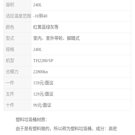
容积
240L
适应温度范围
-10到40
颜色
红黄蓝绿灰等
型式
室内、室外带轮、脚踏式
规格
240L
机型
TH2280/SP
合模力
22800kn
一件
159元/面议
五件
129元/面议
十件
99元/面议
塑料垃圾桶材质：
由于是有塑料做的，所以称为塑料垃圾桶，成分：高密