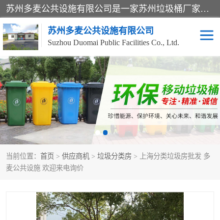
苏州多麦公共设施有限公司是一家苏州垃圾桶厂家，主营：塑料垃圾桶、分类果皮箱、户外园林椅、保安岗亭等产品厂家。全国统一热线电话：17105580222。公司组建完善的团队。设计人员，能根据客户要求，提供适合的设计方案，来满足客户的需求。
苏州多麦公共设施有限公司
Suzhou Duomai Public Facilities Co., Ltd.
办公室脚踩垃圾桶
保安岗亭
分类果皮箱
公园椅
垃圾分类房
塑料垃圾桶
当前位置：
首页
>
供应商机
>
垃圾分类房
> 上海分类垃圾房批发 多
防疫岗亭
吸烟岗亭
麦公共设施 欢迎来电询价
移动厕所