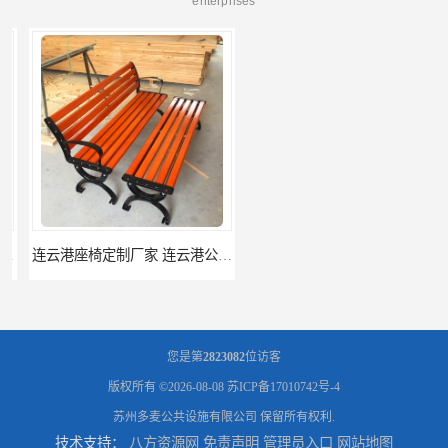
enterprises
连云港座椅定制厂家 连云港公园座椅制品厂 连云港景区休闲座椅定做价格
南通座椅生产厂家 南通户外休闲椅制品厂 南通公园座椅定制价格
您是第
2823082
位访客
版权所有 ©2026-08-08
苏ICP备17010742号-4
苏州多麦公共设施有限公司
保留所有权利.
技术支持：
八方资源网
免责声明
管理员入口
网站地图