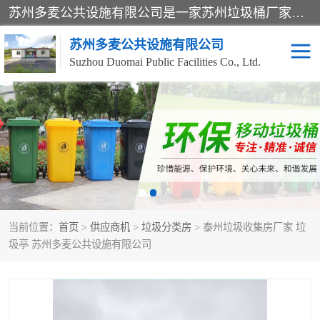
苏州多麦公共设施有限公司是一家苏州垃圾桶厂家，主营：塑料垃圾桶、分类果皮箱、户外园林椅、保安岗亭等产品厂家。全国统一热线电话：17105580222。公司组建完善的团队。设计人员，能根据客户要求，提供适合的设计方案，来满足客户的需求。
苏州多麦公共设施有限公司
Suzhou Duomai Public Facilities Co., Ltd.
办公室脚踩垃圾桶
保安岗亭
分类果皮箱
公园椅
垃圾分类房
塑料垃圾桶
当前位置：
首页
>
供应商机
>
垃圾分类房
> 泰州垃圾收集房厂家 垃
防疫岗亭
吸烟岗亭
圾亭 苏州多麦公共设施有限公司
移动厕所