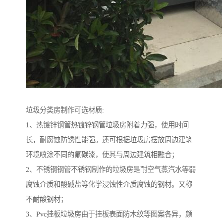
垃圾分类房制作可选材质:
1、热镀锌钢管热镀锌钢管垃圾房附着力强，使用时间
长，耐腐蚀防锈性能强。还可根据垃圾房摆放周边建筑
环境喷涂不同的氟碳漆，使其与周边建筑相融合；
2、不锈钢钢管不锈钢制作的垃圾房是耐空气蒸汽水等弱
腐蚀介质和酸碱盐等化学浸蚀性介质腐蚀的钢材。又称
不耐酸钢材；
3、Pvc挂板垃圾房由于挂板表面防木纹等图案各异，颜