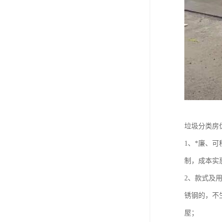
垃圾分类房
1、*廉、
制，成本实
2、款式及
锈钢的，不
屋；