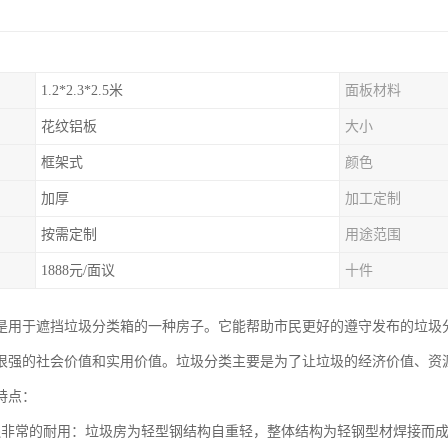
1.2*2.3*2.5米
面板材料
花纹铝板
大小
框架式
颜色
加厚
加工定制
按需定制
用途范围
1888元/面议
十件
是用于遮挡垃圾分类箱的一种房子。它能帮助市民更好的遵守发布的垃圾
很强的社会价值和实用价值。垃圾分类主要是为了让垃圾的经济价值、资
特点：
还非常的耐用：垃圾房为轻型钢结构自重轻，整体结构为轻钢型材焊接而