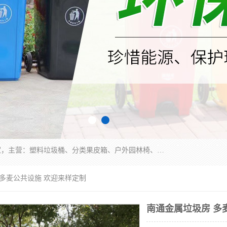
苏州多麦公共设施有限公司是一家苏州垃圾桶厂家，主营：塑料垃圾桶、分类果皮箱、户外园林椅、保安岗亭等产品厂家。全国统一热线电话：17105580222。公司组建完善的团队。设计人员，能根据客户要求，提供适合的设计方案，来满足客户的需求。
 多麦公共设施 欢迎来样定制
南通金属垃圾房 多