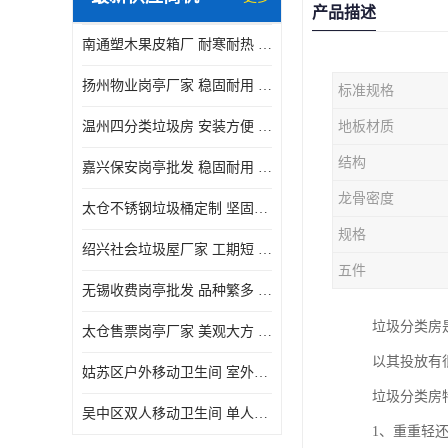
产品描述
南通塑木果皮箱厂 耐寒耐热 设计美观简洁
扬州物业岗亭厂家 稳固耐用 适用多场合
标准规格
温州四分类垃圾房 安装方便 可移动位置且方便
地板材质
结构
嘉兴保安岗亭批发 稳固耐用 使用价值高
龙骨密度
太仓不锈钢垃圾桶定制 坚固耐用 绝缘性能好
规格
绍兴社会垃圾屋厂家 工期短 便于居民集中投放
五件
无锡收费岗亭批发 品种繁多 适用多场合
垃圾分类房
太仓售票岗亭厂家 美观大方 使用寿命长
以其投放有
姑苏区户外移动卫生间 室外临时单人厕所供应厂家
垃圾分类房
吴中区双人移动卫生间 单人厕所供应厂家
1、重重轻