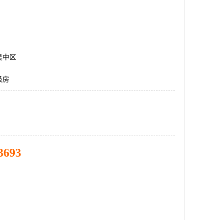
吴中区
圾房
3693