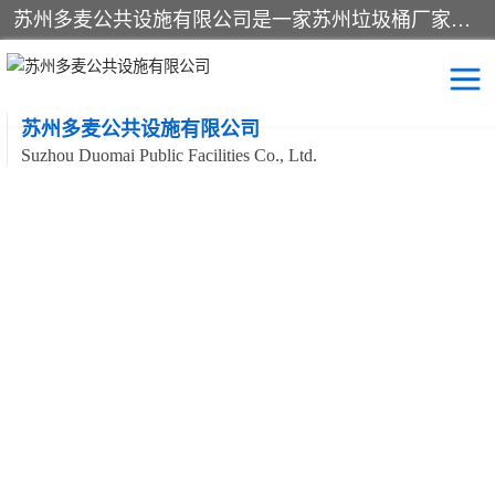
苏州多麦公共设施有限公司是一家苏州垃圾桶厂家，主营：塑料垃圾桶、分类果皮箱、户外园林椅、保安岗亭等产品厂家。全国统一热线电话：17105580222。公司组建完善的团队。设计人员，能根据客户要求，提供适合的设计方案，来满足客户的需求。
苏州多麦公共设施有限公司
Suzhou Duomai Public Facilities Co., Ltd.