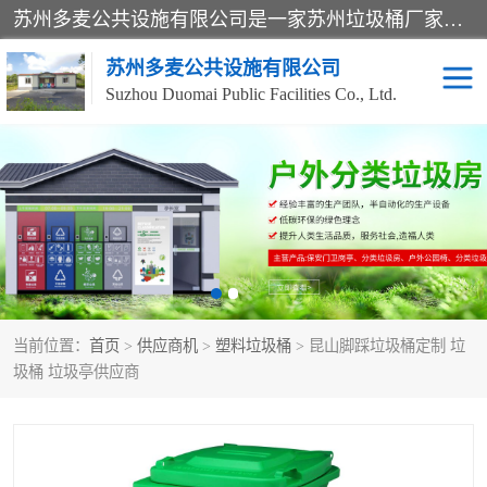
苏州多麦公共设施有限公司是一家苏州垃圾桶厂家，主营：塑料垃圾桶、分类果皮箱、户外园林椅、保安岗亭等产品厂家。全国统一热线电话：17105580222。公司组建完善的团队。设计人员，能根据客户要求，提供适合的设计方案，来满足客户的需求。
苏州多麦公共设施有限公司
Suzhou Duomai Public Facilities Co., Ltd.
办公室脚踩垃圾桶
保安岗亭
分类果皮箱
公园椅
垃圾分类房
塑料垃圾桶
当前位置：
首页
>
供应商机
>
塑料垃圾桶
> 昆山脚踩垃圾桶定制 垃
防疫岗亭
吸烟岗亭
圾桶 垃圾亭供应商
移动厕所