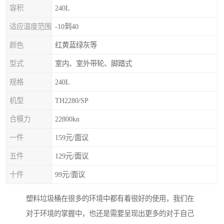
容积
240L
适应温度范围
-10到40
颜色
红黄蓝绿灰等
型式
室内、室外带轮、脚踏式
规格
240L
机型
TH2280/SP
合模力
22800kn
一件
159元/面议
五件
129元/面议
十件
99元/面议
塑料垃圾桶在很多的环境中都有着很好的使用，我们在
对于环境的掌握中，也还是需要呈现出更多的对于自己