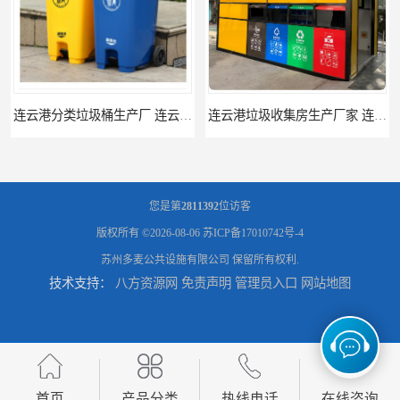
连云港分类垃圾桶生产厂 连云港塑料垃圾桶 制品厂 连云港景区垃圾桶定做
连云港垃圾收集房生产厂家 连云港分类垃圾房定做 连云港不锈钢垃圾屋制品厂
您是第
2811392
位访客
版权所有 ©2026-08-06
苏ICP备17010742号-4
苏州多麦公共设施有限公司
保留所有权利.
技术支持：
八方资源网
免责声明
管理员入口
网站地图
南通垃圾收集房生产厂家 南通小区值班岗亭定做 南通收费岗亭批发厂家
南通果皮箱制品厂 南通不锈钢果皮箱供应 南通户外果皮箱定制厂家
首页
产品分类
热线电话
在线咨询