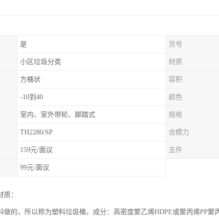
是
货号
小区垃圾分类
材质
方桶状
容积
-10到40
颜色
室内、室外带轮、脚踏式
规格
TH2280/SP
合模力
159元/面议
五件
99元/面议
材质：
料做的，所以称为塑料垃圾桶，成分：高密度聚乙烯HDPE或聚丙烯PP聚