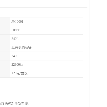
JM-0001
HDPE
240L
红黄蓝绿灰等
240L
22800kn
129元/面议
丙烯两种新全新塑胶。