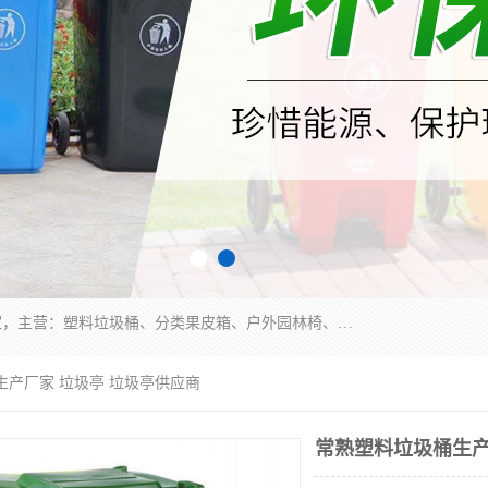
苏州多麦公共设施有限公司是一家苏州垃圾桶厂家，主营：塑料垃圾桶、分类果皮箱、户外园林椅、保安岗亭等产品厂家。全国统一热线电话：17105580222。公司组建完善的团队。设计人员，能根据客户要求，提供适合的设计方案，来满足客户的需求。
生产厂家 垃圾亭 垃圾亭供应商
常熟塑料垃圾桶生产