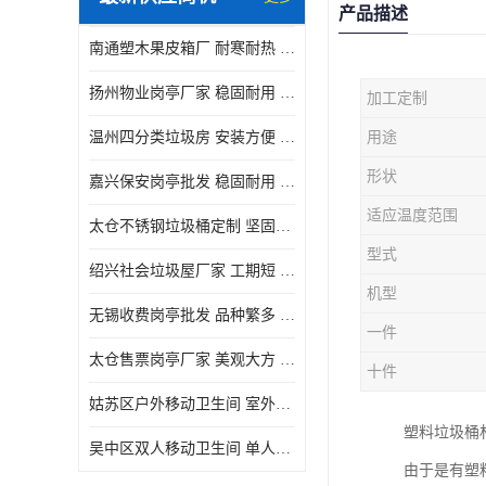
产品描述
南通塑木果皮箱厂 耐寒耐热 设计美观简洁
扬州物业岗亭厂家 稳固耐用 适用多场合
加工定制
温州四分类垃圾房 安装方便 可移动位置且方便
用途
形状
嘉兴保安岗亭批发 稳固耐用 使用价值高
适应温度范围
太仓不锈钢垃圾桶定制 坚固耐用 绝缘性能好
型式
绍兴社会垃圾屋厂家 工期短 便于居民集中投放
机型
无锡收费岗亭批发 品种繁多 适用多场合
一件
太仓售票岗亭厂家 美观大方 使用寿命长
十件
姑苏区户外移动卫生间 室外临时单人厕所供应厂家
塑料垃圾桶
吴中区双人移动卫生间 单人厕所供应厂家
由于是有塑