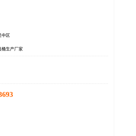
吴中区
圾桶生产厂家
3693