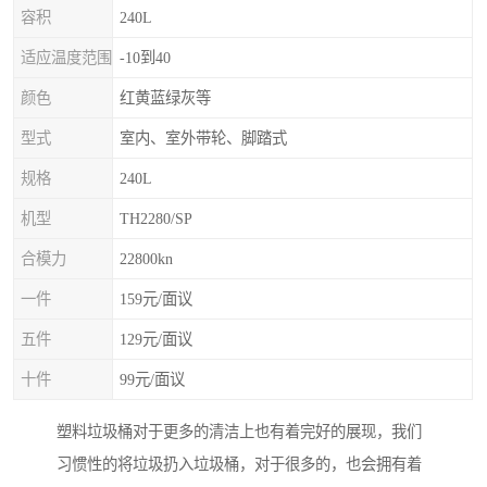
容积
240L
适应温度范围
-10到40
颜色
红黄蓝绿灰等
型式
室内、室外带轮、脚踏式
规格
240L
机型
TH2280/SP
合模力
22800kn
一件
159元/面议
五件
129元/面议
十件
99元/面议
塑料垃圾桶对于更多的清洁上也有着完好的展现，我们
习惯性的将垃圾扔入垃圾桶，对于很多的，也会拥有着