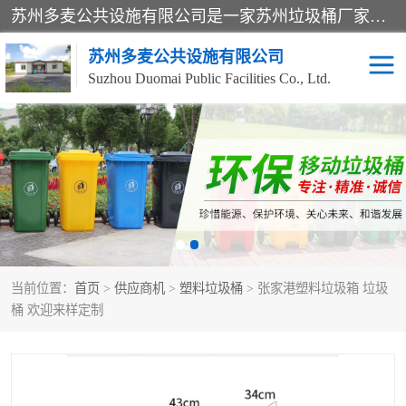
苏州多麦公共设施有限公司是一家苏州垃圾桶厂家，主营：塑料垃圾桶、分类果皮箱、户外园林椅、保安岗亭等产品厂家。全国统一热线电话：17105580222。公司组建完善的团队。设计人员，能根据客户要求，提供适合的设计方案，来满足客户的需求。
苏州多麦公共设施有限公司
Suzhou Duomai Public Facilities Co., Ltd.
办公室脚踩垃圾桶
保安岗亭
分类果皮箱
公园椅
垃圾分类房
塑料垃圾桶
当前位置：
首页
>
供应商机
>
塑料垃圾桶
> 张家港塑料垃圾箱 垃圾
防疫岗亭
吸烟岗亭
桶 欢迎来样定制
移动厕所