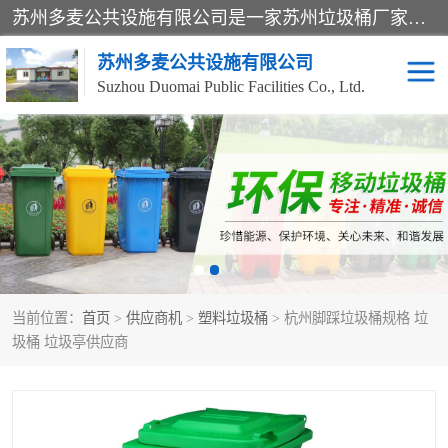
苏州多麦公共设施有限公司是一家苏州垃圾桶厂家，主营：塑料垃圾桶、分类果皮箱、户外园林椅、保安岗亭等产品厂家。全国统一热线电话：17105580222。公司组建完善的团队。设计人员，能根据客户要求，提供适合的设计方案，来满足客户的需求。
苏州多麦公共设施有限公司
Suzhou Duomai Public Facilities Co., Ltd.
办公室脚踩垃圾桶
保安岗亭
分类果皮箱
公园椅
垃圾分类房
塑料垃圾桶
当前位置：
首页
>
供应商机
>
塑料垃圾桶
> 杭州脚踩垃圾桶规格 垃
防疫岗亭
吸烟岗亭
圾桶 垃圾亭供应商
移动厕所