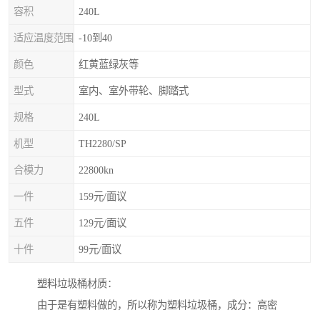
容积
240L
适应温度范围
-10到40
颜色
红黄蓝绿灰等
型式
室内、室外带轮、脚踏式
规格
240L
机型
TH2280/SP
合模力
22800kn
一件
159元/面议
五件
129元/面议
十件
99元/面议
塑料垃圾桶材质：
由于是有塑料做的，所以称为塑料垃圾桶，成分：高密