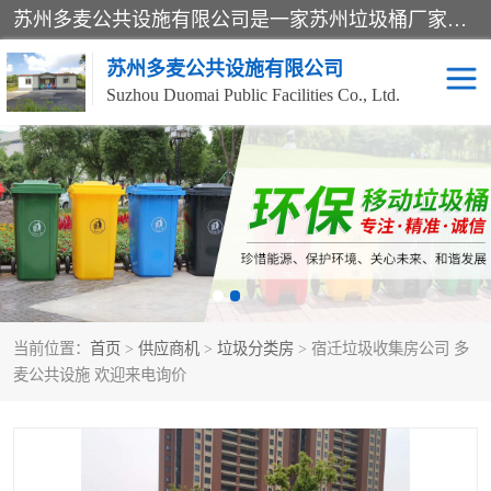
苏州多麦公共设施有限公司是一家苏州垃圾桶厂家，主营：塑料垃圾桶、分类果皮箱、户外园林椅、保安岗亭等产品厂家。全国统一热线电话：17105580222。公司组建完善的团队。设计人员，能根据客户要求，提供适合的设计方案，来满足客户的需求。
苏州多麦公共设施有限公司
Suzhou Duomai Public Facilities Co., Ltd.
办公室脚踩垃圾桶
保安岗亭
分类果皮箱
公园椅
垃圾分类房
塑料垃圾桶
当前位置：
首页
>
供应商机
>
垃圾分类房
> 宿迁垃圾收集房公司 多
防疫岗亭
吸烟岗亭
麦公共设施 欢迎来电询价
移动厕所