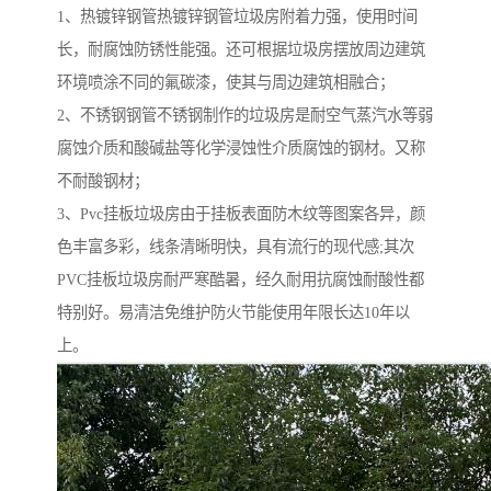
1、热镀锌钢管热镀锌钢管垃圾房附着力强，使用时间
长，耐腐蚀防锈性能强。还可根据垃圾房摆放周边建筑
环境喷涂不同的氟碳漆，使其与周边建筑相融合；
2、不锈钢钢管不锈钢制作的垃圾房是耐空气蒸汽水等弱
腐蚀介质和酸碱盐等化学浸蚀性介质腐蚀的钢材。又称
不耐酸钢材；
3、Pvc挂板垃圾房由于挂板表面防木纹等图案各异，颜
色丰富多彩，线条清晰明快，具有流行的现代感;其次
PVC挂板垃圾房耐严寒酷暑，经久耐用抗腐蚀耐酸性都
特别好。易清洁免维护防火节能使用年限长达10年以
上。