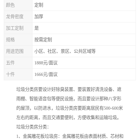
颜色
定制
龙骨密度
加厚
加工定制
是
规格
按需定制
用途范围
小区、社区、景区、公共区域等
五件
1888元/面议
十件
1666元/面议
垃圾分类房要设计好除臭装置、要装置好清洗设备、遮
雨棚、智能语音包等便民设施，而且要设计那种八字形
的屋顶，以防进水，垃圾分类房要距离居民有500-600米
左右的距离，而且交通要便利，方便收集和运输垃圾。
垃圾分类房分类：
1、金属雕花板垃圾房：金属雕花板由表面材质、芯材和