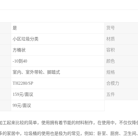
是
货号
小区垃圾分类
材质
方桶状
容积
-10到40
颜色
室内、室外带轮、脚踏式
规格
TH2280/SP
合模力
159元/面议
五件
99元/面议
加工起来比较的简单，使用拥有着节能的材料制作，在使用中，不仅仅降
多的家居中，垃圾桶的使用也是极为的常见，例如：卧室、厨房、卫生间