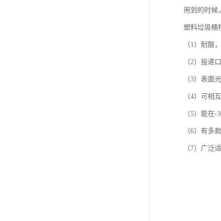
用到的时候
塑料垃圾桶
（1）耐酸
（2）投递
（3）表面
（4）可相
（5）能在-
（6）有多
（7）广泛