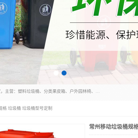
苏州多麦公共设施有限公司是一家苏州垃圾桶厂家，主营：塑料垃圾桶、分类果皮箱、户外园林椅、保安岗亭等产品厂家。全国统一热线电话：17105580222。公司组建完善的团队。设计人员，能根据客户要求，提供适合的设计方案，来满足客户的需求。
规格 垃圾桶 垃圾桶型号定制
常州移动垃圾桶规格