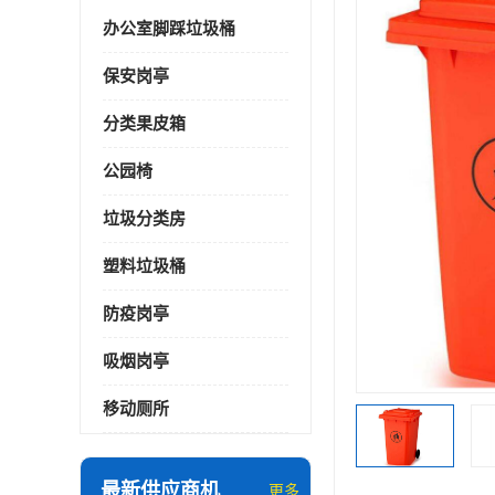
办公室脚踩垃圾桶
保安岗亭
分类果皮箱
公园椅
垃圾分类房
塑料垃圾桶
防疫岗亭
吸烟岗亭
移动厕所
最新供应商机
更多