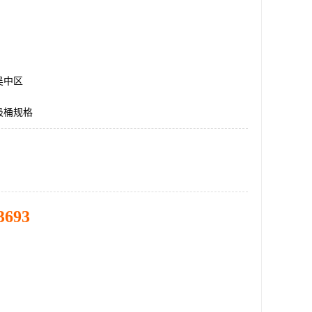
吴中区
圾桶规格
3693