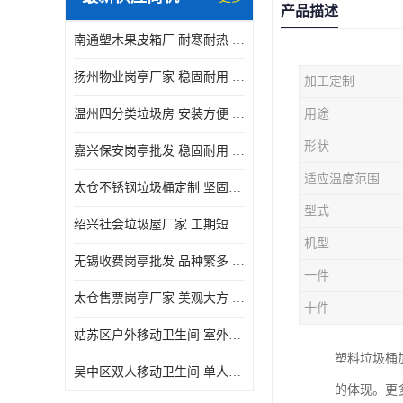
产品描述
南通塑木果皮箱厂 耐寒耐热 设计美观简洁
扬州物业岗亭厂家 稳固耐用 适用多场合
加工定制
温州四分类垃圾房 安装方便 可移动位置且方便
用途
形状
嘉兴保安岗亭批发 稳固耐用 使用价值高
适应温度范围
太仓不锈钢垃圾桶定制 坚固耐用 绝缘性能好
型式
绍兴社会垃圾屋厂家 工期短 便于居民集中投放
机型
无锡收费岗亭批发 品种繁多 适用多场合
一件
太仓售票岗亭厂家 美观大方 使用寿命长
十件
姑苏区户外移动卫生间 室外临时单人厕所供应厂家
塑料垃圾桶
吴中区双人移动卫生间 单人厕所供应厂家
的体现。更