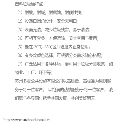
塑料垃圾桶特点：
（1）耐酸，耐碱，耐腐蚀，耐候性强；
（2）投递口圆角设计，安全无利口；
（3）表面光洁，减少垃圾残留，易于清洁；
（4）可相互套叠，方便运输，节省空间与费用；
（5）能在-30℃~65℃区间温度内正常使用；
（6）有多款颜色选择，可根据分类需求随心搭配；
（7）广泛适用于各种环境，更可用于垃圾分类收集，如
物业、工厂、环卫等；
苏州多麦公共设施有限公司以高质量、高标准为原则服
务于每一位客户， 以饱满的热情服务于每一位客户， 我
们愿与各界同仁携手共同发展，共创美好明天。
http://www.suzhouduomai.cn