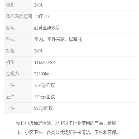
容积
240L
适应温度范围
-10到40
颜色
红黄蓝绿灰等
型式
室内、室外带轮、脚踏式
规格
240L
机型
TH2280/SP
合模力
22800kn
一件
159元/面议
五件
129元/面议
十件
99元/面议
塑料垃圾桶是清洁、环卫很多行业使用的产品，给城
市、小区卫生、各类公共场所带来清洁、卫生和环保。