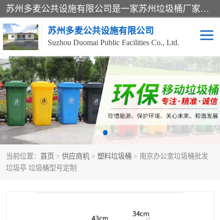
苏州多麦公共设施有限公司是一家苏州垃圾桶厂家，主营：塑料垃圾桶、分类果皮箱、户外园林椅、保安岗亭等产品厂家。全国统一热线电话：17105580222。公司组建完善的团队。设计人员，能根据客户要求，提供适合的设计方案，来满足客户的需求。
苏州多麦公共设施有限公司
Suzhou Duomai Public Facilities Co., Ltd.
办公室脚踩垃圾桶
保安岗亭
分类果皮箱
公园椅
垃圾分类房
塑料垃圾桶
当前位置：
首页
>
供应商机
>
塑料垃圾桶
> 南京办公室垃圾桶批发
防疫岗亭
吸烟岗亭
垃圾亭 垃圾桶型号定制
移动厕所