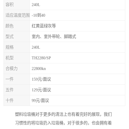
容积
240L
适应温度范围
-10到40
颜色
红黄蓝绿灰等
型式
室内、室外带轮、脚踏式
规格
240L
机型
TH2280/SP
合模力
22800kn
一件
159元/面议
五件
129元/面议
十件
99元/面议
塑料垃圾桶对于更多的清洁上也有着完好的展现，我们
习惯性的将垃圾扔入垃圾桶，对于很多的，也会拥有着