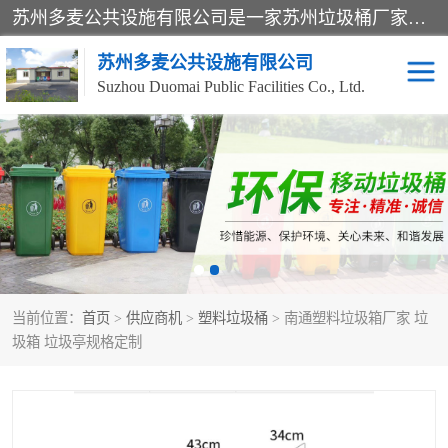
苏州多麦公共设施有限公司是一家苏州垃圾桶厂家，主营：塑料垃圾桶、分类果皮箱、户外园林椅、保安岗亭等产品厂家。全国统一热线电话：17105580222。公司组建完善的团队。设计人员，能根据客户要求，提供适合的设计方案，来满足客户的需求。
苏州多麦公共设施有限公司
Suzhou Duomai Public Facilities Co., Ltd.
办公室脚踩垃圾桶
保安岗亭
分类果皮箱
公园椅
垃圾分类房
塑料垃圾桶
当前位置：
首页
>
供应商机
>
塑料垃圾桶
> 南通塑料垃圾箱厂家 垃
防疫岗亭
吸烟岗亭
圾箱 垃圾亭规格定制
移动厕所