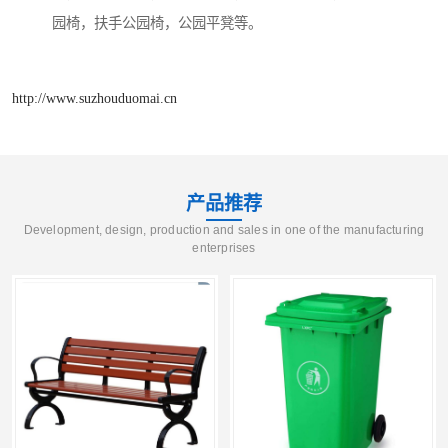
园椅，扶手公园椅，公园平凳等。
http://www.suzhouduomai.cn
产品推荐
Development, design, production and sales in one of the manufacturing
enterprises