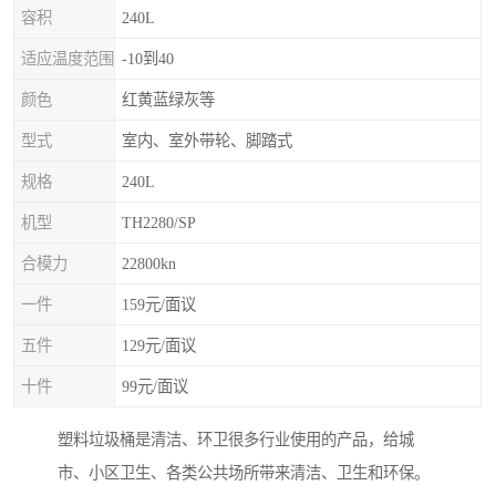
容积
240L
适应温度范围
-10到40
颜色
红黄蓝绿灰等
型式
室内、室外带轮、脚踏式
规格
240L
机型
TH2280/SP
合模力
22800kn
一件
159元/面议
五件
129元/面议
十件
99元/面议
塑料垃圾桶是清洁、环卫很多行业使用的产品，给城
市、小区卫生、各类公共场所带来清洁、卫生和环保。