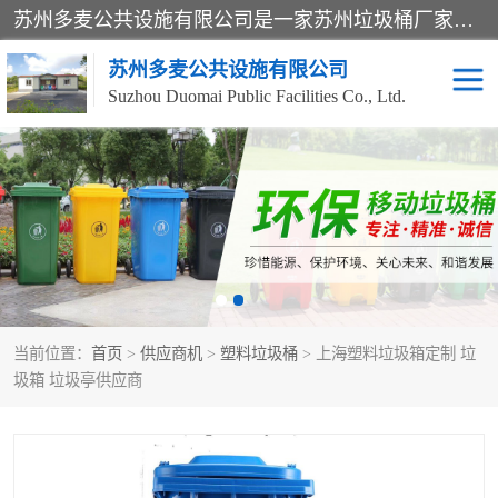
苏州多麦公共设施有限公司是一家苏州垃圾桶厂家，主营：塑料垃圾桶、分类果皮箱、户外园林椅、保安岗亭等产品厂家。全国统一热线电话：17105580222。公司组建完善的团队。设计人员，能根据客户要求，提供适合的设计方案，来满足客户的需求。
苏州多麦公共设施有限公司
Suzhou Duomai Public Facilities Co., Ltd.
办公室脚踩垃圾桶
保安岗亭
分类果皮箱
公园椅
垃圾分类房
塑料垃圾桶
当前位置：
首页
>
供应商机
>
塑料垃圾桶
> 上海塑料垃圾箱定制 垃
防疫岗亭
吸烟岗亭
圾箱 垃圾亭供应商
移动厕所