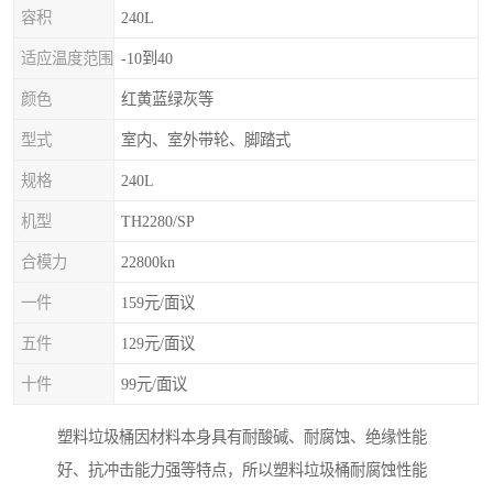
容积
240L
适应温度范围
-10到40
颜色
红黄蓝绿灰等
型式
室内、室外带轮、脚踏式
规格
240L
机型
TH2280/SP
合模力
22800kn
一件
159元/面议
五件
129元/面议
十件
99元/面议
塑料垃圾桶因材料本身具有耐酸碱、耐腐蚀、绝缘性能
好、抗冲击能力强等特点，所以塑料垃圾桶耐腐蚀性能