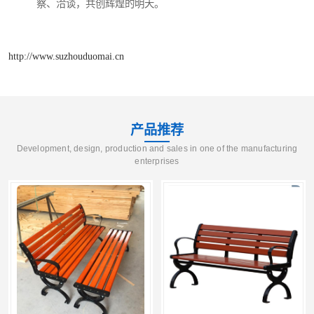
察、洽谈，共创辉煌的明天。
http://www.suzhouduomai.cn
产品推荐
Development, design, production and sales in one of the manufacturing
enterprises