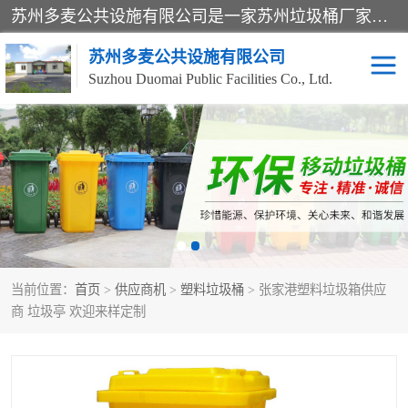
苏州多麦公共设施有限公司是一家苏州垃圾桶厂家，主营：塑料垃圾桶、分类果皮箱、户外园林椅、保安岗亭等产品厂家。全国统一热线电话：17105580222。公司组建完善的团队。设计人员，能根据客户要求，提供适合的设计方案，来满足客户的需求。
苏州多麦公共设施有限公司
Suzhou Duomai Public Facilities Co., Ltd.
办公室脚踩垃圾桶
保安岗亭
分类果皮箱
公园椅
垃圾分类房
塑料垃圾桶
当前位置：
首页
>
供应商机
>
塑料垃圾桶
> 张家港塑料垃圾箱供应
防疫岗亭
吸烟岗亭
商 垃圾亭 欢迎来样定制
移动厕所