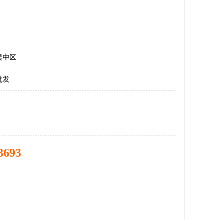
吴中区
批发
3693