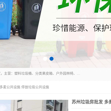
苏州多麦公共设施有限公司是一家苏州垃圾桶厂家，主营：塑料垃圾桶、分类果皮箱、户外园林椅、保安岗亭等产品厂家。全国统一热线电话：17105580222。公司组建完善的团队。设计人员，能根据客户要求，提供适合的设计方案，来满足客户的需求。
 多麦公共设施 停放垃圾公共设施
苏州垃圾房批发 多