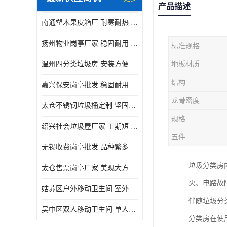
产品描述
南通塑木果皮箱厂 耐寒耐热 设计美观简洁
扬州物业岗亭厂家 稳固耐用 适用多场合
标准规格
温州四分类垃圾房 安装方便 可移动位置且方便
地板材质
结构
嘉兴保安岗亭批发 稳固耐用 使用价值高
龙骨密度
太仓不锈钢垃圾桶定制 坚固耐用 绝缘性能好
规格
绍兴社会垃圾屋厂家 工期短 便于居民集中投放
五件
无锡收费岗亭批发 品种繁多 适用多场合
垃圾分类房
太仓售票岗亭厂家 美观大方 使用寿命长
火、电路故
姑苏区户外移动卫生间 室外临时单人厕所供应厂家
伴随垃圾分
吴中区双人移动卫生间 单人厕所供应厂家
分类房在使