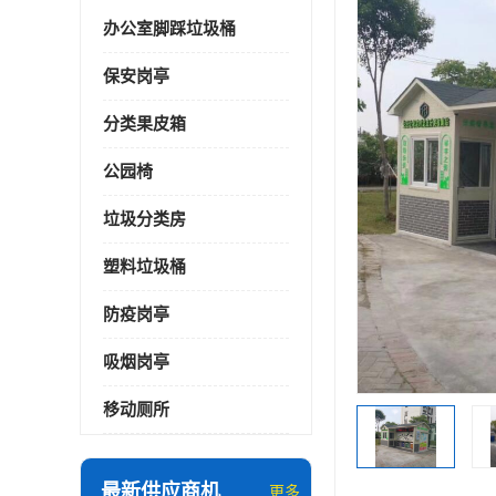
办公室脚踩垃圾桶
保安岗亭
分类果皮箱
公园椅
垃圾分类房
塑料垃圾桶
防疫岗亭
吸烟岗亭
移动厕所
最新供应商机
更多