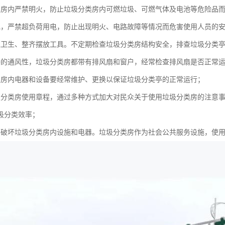
类房内严禁明火，防止垃圾分类房内可燃垃圾、可燃气体及电池等危险品
电，严禁超负荷用电，防止出现明火、电路故障等情况而危害使用人员的
理卫生、整齐摆放工具。不定期检查垃圾分类房结构安全，排查垃圾分类
好的通风性，垃圾分类房都带有排风扇和窗户，经常检查排风扇是否正常
类房内电器和设备要经常维护、更换以保证垃圾分类亭的正常运行；
圾分类房使用章程，通过多种方式加大对民众关于使用垃圾分类房的注意
圾分类效率；
意破坏垃圾分类房内设施和电器。垃圾分类房作为社会公共服务设施，使