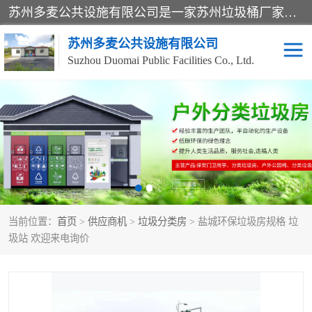
苏州多麦公共设施有限公司是一家苏州垃圾桶厂家，主营：塑料垃圾桶、分类果皮箱、户外园林椅、保安岗亭等产品厂家。全国统一热线电话：17105580222。公司组建完善的团队。设计人员，能根据客户要求，提供适合的设计方案，来满足客户的需求。
苏州多麦公共设施有限公司
Suzhou Duomai Public Facilities Co., Ltd.
办公室脚踩垃圾桶
保安岗亭
分类果皮箱
公园椅
垃圾分类房
塑料垃圾桶
当前位置：
首页
>
供应商机
>
垃圾分类房
> 盐城环保垃圾房规格 垃
防疫岗亭
吸烟岗亭
圾站 欢迎来电询价
移动厕所