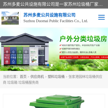
苏州多麦公共设施有限公司是一家苏州垃圾桶厂家，主营：塑料垃圾桶、分类果皮箱、户外园林椅、保安岗亭等产品厂家。全国统一热线电话：17105580222。公司组建完善的团队。设计人员，能根据客户要求，提供适合的设计方案，来满足客户的需求。
苏州多麦公共设施有限公司
Suzhou Duomai Public Facilities Co., Ltd.
办公室脚踩垃圾桶
保安岗亭
分类果皮箱
公园椅
垃圾分类房
塑料垃圾桶
当前位置：
首页
>
供应商机
>
塑料垃圾桶
> 张家港园林垃圾桶供应
防疫岗亭
吸烟岗亭
商 垃圾箱 垃圾桶服务商
移动厕所