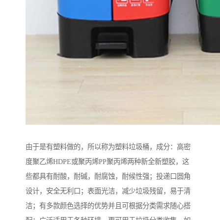
由于是有塑料做的，所以称为塑料垃圾桶，成分：高密
度聚乙烯HDPE或聚丙烯PP聚丙烯两种新全新塑胶，这
些都具有耐酸，耐碱，耐腐蚀，耐候性强；投递口圆角
设计，安全无利口；表面光洁，减少垃圾残留，易于清
洁；有多款颜色选择的优势并且可根据分类需求随心搭