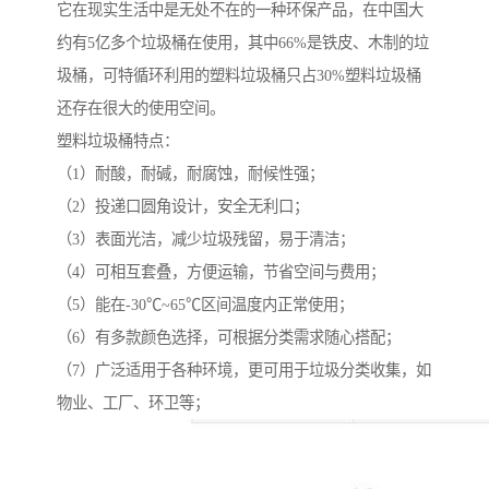
它在现实生活中是无处不在的一种环保产品，在中国大
约有5亿多个垃圾桶在使用，其中66%是铁皮、木制的垃
圾桶，可特循环利用的塑料垃圾桶只占30%塑料垃圾桶
还存在很大的使用空间。
塑料垃圾桶特点：
（1）耐酸，耐碱，耐腐蚀，耐候性强；
（2）投递口圆角设计，安全无利口；
（3）表面光洁，减少垃圾残留，易于清洁；
（4）可相互套叠，方便运输，节省空间与费用；
（5）能在-30℃~65℃区间温度内正常使用；
（6）有多款颜色选择，可根据分类需求随心搭配；
（7）广泛适用于各种环境，更可用于垃圾分类收集，如
物业、工厂、环卫等；