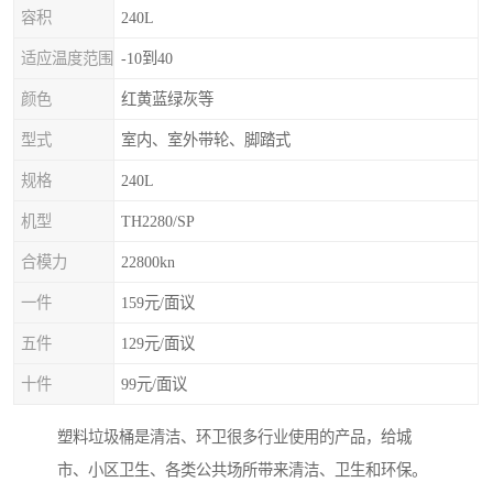
容积
240L
适应温度范围
-10到40
颜色
红黄蓝绿灰等
型式
室内、室外带轮、脚踏式
规格
240L
机型
TH2280/SP
合模力
22800kn
一件
159元/面议
五件
129元/面议
十件
99元/面议
塑料垃圾桶是清洁、环卫很多行业使用的产品，给城
市、小区卫生、各类公共场所带来清洁、卫生和环保。