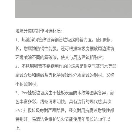
垃圾分类房制作可选材质:
1、热镀锌钢管热镀锌钢管垃圾房附着力强，使用时间
长，耐腐蚀防锈性能强。还可根据垃圾房摆放周边建筑
环境喷涂不同的氟碳漆，使其与周边建筑相融合；
2、不锈钢钢管不锈钢制作的垃圾房是耐空气蒸汽水等弱
腐蚀介质和酸碱盐等化学浸蚀性介质腐蚀的钢材。又称
不耐酸钢材；
3、Pvc挂板垃圾房由于挂板表面防木纹等图案各异，颜
色丰富多彩，线条清晰明快，具有流行的现代感;其次
PVC挂板垃圾房耐严寒酷暑，经久耐用抗腐蚀耐酸性都
特别好。易清洁免维护防火节能使用年限长达10年以
上。