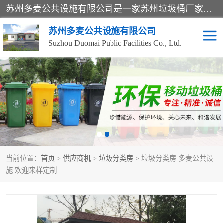
苏州多麦公共设施有限公司是一家苏州垃圾桶厂家，主营：塑料垃圾桶、分类果皮箱、户外园林椅、保安岗亭等产品厂家。全国统一热线电话：17105580222。公司组建完善的团队。设计人员，能根据客户要求，提供适合的设计方案，来满足客户的需求。
苏州多麦公共设施有限公司
Suzhou Duomai Public Facilities Co., Ltd.
办公室脚踩垃圾桶
保安岗亭
分类果皮箱
公园椅
垃圾分类房
塑料垃圾桶
当前位置：
首页
>
供应商机
>
垃圾分类房
> 垃圾分类房 多麦公共设
防疫岗亭
吸烟岗亭
施 欢迎来样定制
移动厕所