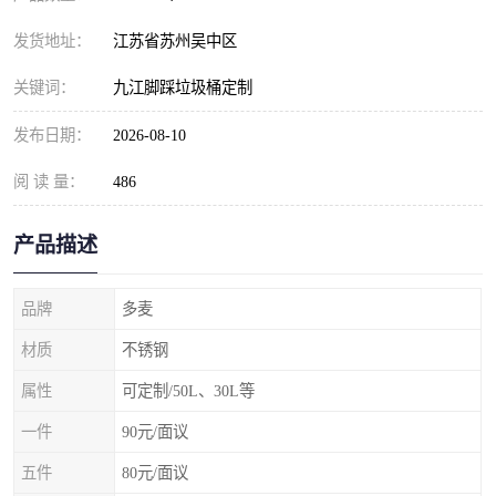
发货地址：
江苏省苏州吴中区
关键词：
九江脚踩垃圾桶定制
发布日期：
2026-08-10
阅 读 量：
486
产品描述
品牌
多麦
材质
不锈钢
属性
可定制/50L、30L等
一件
90元/面议
五件
80元/面议